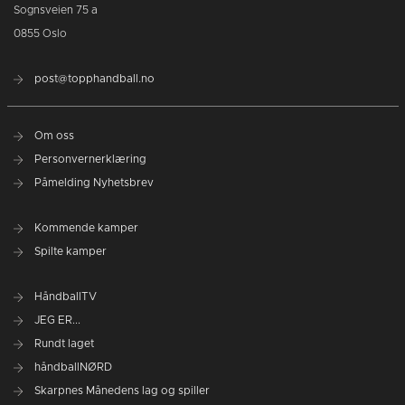
Sognsveien 75 a
0855 Oslo
post@topphandball.no
Om oss
Personvernerklæring
Påmelding Nyhetsbrev
Kommende kamper
Spilte kamper
HåndballTV
JEG ER...
Rundt laget
håndballNØRD
Skarpnes Månedens lag og spiller