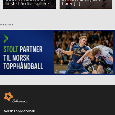
beste håndballspillere
hører [...]
Norsk Topphåndball