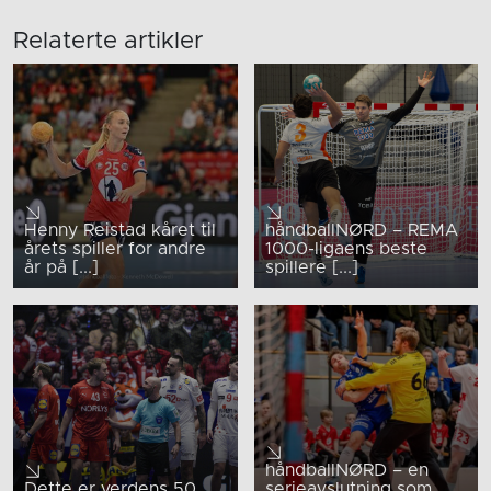
Relaterte artikler
Henny Reistad kåret til
håndballNØRD – REMA
årets spiller for andre
1000-ligaens beste
år på [...]
spillere [...]
håndballNØRD – en
Dette er verdens 50
serieavslutning som