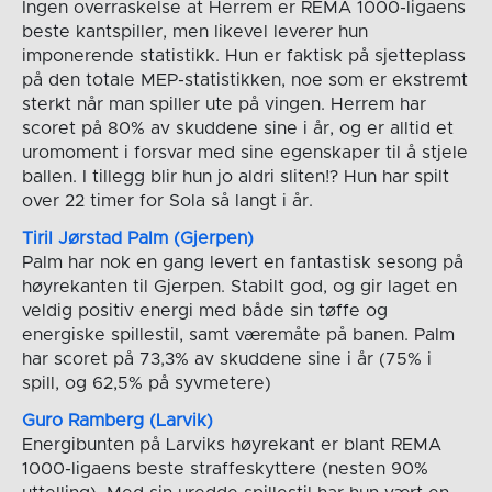
Ingen overraskelse at Herrem er REMA 1000-ligaens
beste kantspiller, men likevel leverer hun
imponerende statistikk. Hun er faktisk på sjetteplass
på den totale MEP-statistikken, noe som er ekstremt
sterkt når man spiller ute på vingen. Herrem har
scoret på 80% av skuddene sine i år, og er alltid et
uromoment i forsvar med sine egenskaper til å stjele
ballen. I tillegg blir hun jo aldri sliten!? Hun har spilt
over 22 timer for Sola så langt i år.
Tiril Jørstad Palm (Gjerpen)
Palm har nok en gang levert en fantastisk sesong på
høyrekanten til Gjerpen. Stabilt god, og gir laget en
veldig positiv energi med både sin tøffe og
energiske spillestil, samt væremåte på banen. Palm
har scoret på 73,3% av skuddene sine i år (75% i
spill, og 62,5% på syvmetere)
Guro Ramberg (Larvik)
Energibunten på Larviks høyrekant er blant REMA
1000-ligaens beste straffeskyttere (nesten 90%