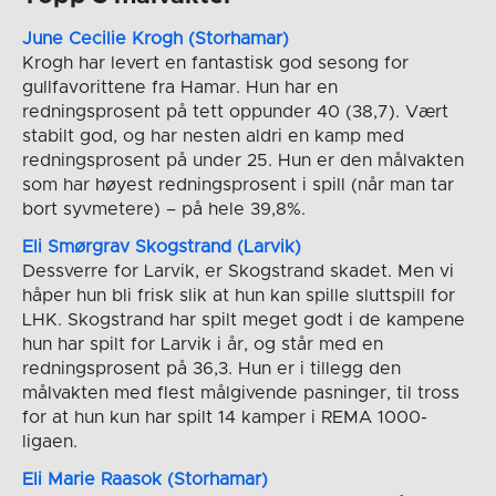
June Cecilie Krogh (Storhamar)
Krogh har levert en fantastisk god sesong for
gullfavorittene fra Hamar. Hun har en
redningsprosent på tett oppunder 40 (38,7). Vært
stabilt god, og har nesten aldri en kamp med
redningsprosent på under 25. Hun er den målvakten
som har høyest redningsprosent i spill (når man tar
bort syvmetere) – på hele 39,8%.
Eli Smørgrav Skogstrand (Larvik)
Dessverre for Larvik, er Skogstrand skadet. Men vi
håper hun bli frisk slik at hun kan spille sluttspill for
LHK. Skogstrand har spilt meget godt i de kampene
hun har spilt for Larvik i år, og står med en
redningsprosent på 36,3. Hun er i tillegg den
målvakten med flest målgivende pasninger, til tross
for at hun kun har spilt 14 kamper i REMA 1000-
ligaen.
Eli Marie Raasok (Storhamar)