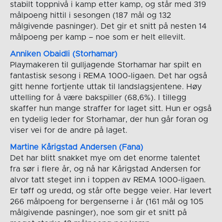
stabilt toppnivå i kamp etter kamp, og står med 319
målpoeng hittil i sesongen (187 mål og 132
målgivende pasninger). Det gir et snitt på nesten 14
målpoeng per kamp – noe som er helt ellevilt.
Anniken Obaidli (Storhamar)
Playmakeren til gulljagende Storhamar har spilt en
fantastisk sesong i REMA 1000-ligaen. Det har også
gitt henne fortjente uttak til landslagsjentene. Høy
uttelling for å være bakspiller (68,6%). I tillegg
skaffer hun mange straffer for laget sitt. Hun er også
en tydelig leder for Storhamar, der hun går foran og
viser vei for de andre på laget.
Martine Kårigstad Andersen (Fana)
Det har blitt snakket mye om det enorme talentet
fra sør i flere år, og nå har Kårigstad Andersen for
alvor tatt steget inn i toppen av REMA 1000-ligaen.
Er tøff og uredd, og står ofte begge veier. Har levert
266 målpoeng for bergenserne i år (161 mål og 105
målgivende pasninger), noe som gir et snitt på