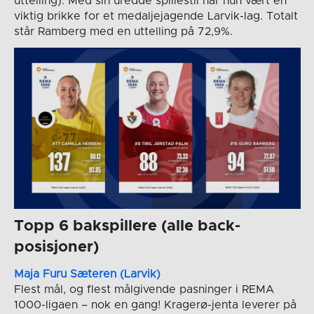
uttelling). Med sin uredde spillestil har hun vært en
viktig brikke for et medaljejagende Larvik-lag. Totalt
står Ramberg med en uttelling på 72,9%.
Topp 6 bakspillere (alle back-
posisjoner)
Maja Furu Sæteren (Larvik)
Flest mål, og flest målgivende pasninger i REMA
1000-ligaen – nok en gang! Kragerø-jenta leverer på