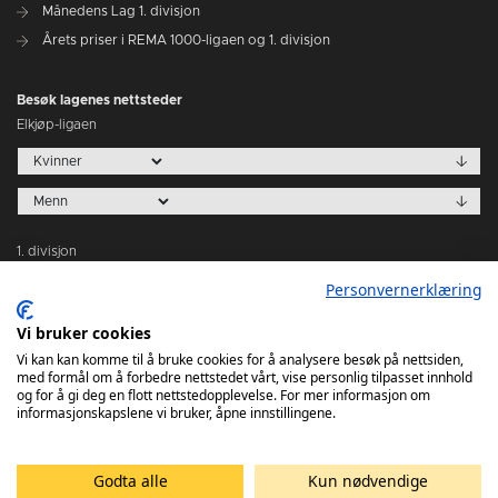
Månedens Lag 1. divisjon
Årets priser i REMA 1000-ligaen og 1. divisjon
Besøk lagenes nettsteder
Elkjøp-ligaen
1. divisjon
Personvernerklæring
Vi bruker cookies
Vi kan kan komme til å bruke cookies for å analysere besøk på nettsiden,
med formål om å forbedre nettstedet vårt, vise personlig tilpasset innhold
Tabeller
og for å gi deg en flott nettstedopplevelse. For mer informasjon om
informasjonskapslene vi bruker, åpne innstillingene.
Godta alle
Kun nødvendige