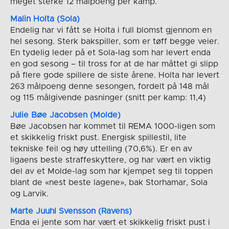
meget sterke 12 målpoeng per kamp.
Malin Holta (Sola)
Endelig har vi fått se Holta i full blomst gjennom en
hel sesong. Sterk bakspiller, som er tøff begge veier.
En tydelig leder på et Sola-lag som har levert enda
en god sesong – til tross for at de har måttet gi slipp
på flere gode spillere de siste årene. Holta har levert
263 målpoeng denne sesongen, fordelt på 148 mål
og 115 målgivende pasninger (snitt per kamp: 11,4)
Julie Bøe Jacobsen (Molde)
Bøe Jacobsen har kommet til REMA 1000-ligen som
et skikkelig friskt pust. Energisk spillestil, lite
tekniske feil og høy uttelling (70,6%). Er en av
ligaens beste straffeskyttere, og har vært en viktig
del av et Molde-lag som har kjempet seg til toppen
blant de «nest beste lagene», bak Storhamar, Sola
og Larvik.
Marte Juuhl Svensson (Ravens)
Enda ei jente som har vært et skikkelig friskt pust i