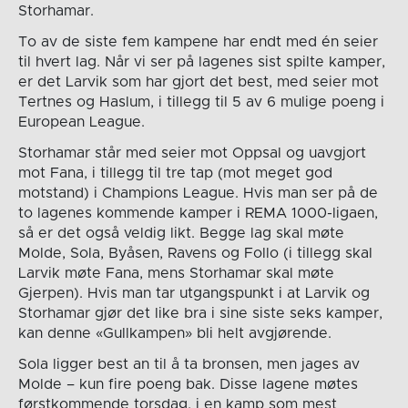
Storhamar.
To av de siste fem kampene har endt med én seier
til hvert lag. Når vi ser på lagenes sist spilte kamper,
er det Larvik som har gjort det best, med seier mot
Tertnes og Haslum, i tillegg til 5 av 6 mulige poeng i
European League.
Storhamar står med seier mot Oppsal og uavgjort
mot Fana, i tillegg til tre tap (mot meget god
motstand) i Champions League. Hvis man ser på de
to lagenes kommende kamper i REMA 1000-ligaen,
så er det også veldig likt. Begge lag skal møte
Molde, Sola, Byåsen, Ravens og Follo (i tillegg skal
Larvik møte Fana, mens Storhamar skal møte
Gjerpen). Hvis man tar utgangspunkt i at Larvik og
Storhamar gjør det like bra i sine siste seks kamper,
kan denne «Gullkampen» bli helt avgjørende.
Sola ligger best an til å ta bronsen, men jages av
Molde – kun fire poeng bak. Disse lagene møtes
førstkommende torsdag, i en kamp som mest