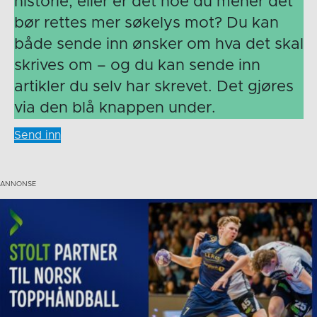
historie, eller er det noe du mener det
bør rettes mer søkelys mot? Du kan
både sende inn ønsker om hva det skal
skrives om – og du kan sende inn
artikler du selv har skrevet. Det gjøres
via den blå knappen under.
Send inn