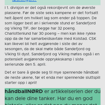
I 1. divisjon er det også rekordjevnt om de øverste
plassene. Før de siste seks kampene er det fortsatt
helt åpent om hvilket lag som ender på toppen. De
som ligger best an i skrivende stund er Sandefjord
og Viking TIF, der begge har 32 poeng.
Charlottenlund har 30 poeng – men kan ikke rykke
opp da de har samarbeidsavtale med Kolstad. CSK
kan likevel bli helt avgjørende i siste del av
sesongen, da de skal møte både Sandefjord og
Viking til dyst. Sandefjord og Viking møtes også i en
potensielt avgjørende opprykkskamp i siste
serierunde den 5. april.
Det er bare å glede seg til mye spennende håndball
de neste ukene, før et enda mer spennende sluttspill
starter opp i april!
håndballNØRD
er artikkelserien der du
kan dele dine tanker. Har du en god