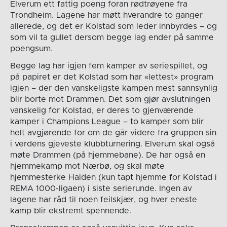
Elverum ett fattig poeng foran rødtrøyene fra
Trondheim. Lagene har møtt hverandre to ganger
allerede, og det er Kolstad som leder innbyrdes – og
som vil ta gullet dersom begge lag ender på samme
poengsum.
Begge lag har igjen fem kamper av seriespillet, og
på papiret er det Kolstad som har «lettest» program
igjen – der den vanskeligste kampen mest sannsynlig
blir borte mot Drammen. Det som gjør avslutningen
vanskelig for Kolstad, er deres to gjenværende
kamper i Champions League – to kamper som blir
helt avgjørende for om de går videre fra gruppen sin
i verdens gjeveste klubbturnering. Elverum skal også
møte Drammen (på hjemmebane). De har også en
hjemmekamp mot Nærbø, og skal møte
hjemmesterke Halden (kun tapt hjemme for Kolstad i
REMA 1000-ligaen) i siste serierunde. Ingen av
lagene har råd til noen feilskjær, og hver eneste
kamp blir ekstremt spennende.