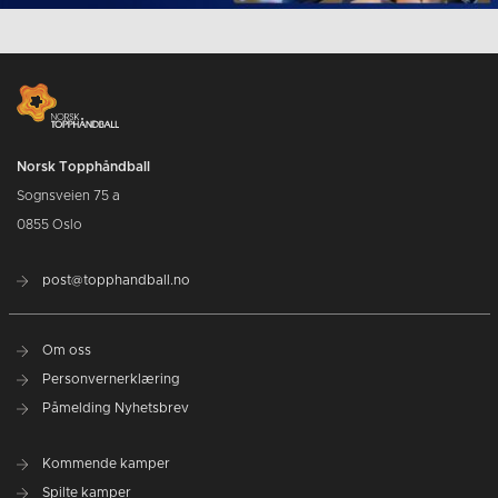
Norsk Topphåndball
Sognsveien 75 a
0855 Oslo
post@topphandball.no
Om oss
Personvernerklæring
Påmelding Nyhetsbrev
Kommende kamper
Spilte kamper