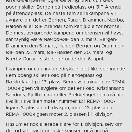
Bronsekampen er også vanvittig jevn. Kun seks
poeng skiller Bergen på tredjeplass og ØIF Arendal
på åttendeplass. De neste fem seriekampene vil
avgjøre om det er Bergen, Runar, Drammen, Nærbø,
Halden eller ØIF Arendal som kan juble for bronse.
De mest avgjørende kampene om bronsen vil høyst
sannsynlig være Nærbø-ØIF den 2. mars, Bergen-
Drammen den 5. mars, Halden-Bergen og Drammen-
ØIF den 23. mars, ØIF-Halden den 30. mars, og
Nærbø-Runar i siste serierunde den 6. april.
I kampen om å unngå nedrykk er det like spennende.
Fem poeng skiller Follo på niendeplass og
Bækkelaget på 13. plass. Serieavslutningen av REMA
1000-ligaen vil avgjøre om det er Follo, Kristiansand,
Sandnes, Fjellhammer eller Bækkelaget som må ut i
kvalik. I kvaliken møter nummer 12 i REMA 1000-
ligaen 3. plassen i 1. divisjon, mens 13. plassen i
REMA 1000-ligaen møter 2. plassen i 1. divisjon.
Haslum er nok allerede klare for 1. divisjon, selv om
de fortsatt har teoretiske sjanser for å unngå