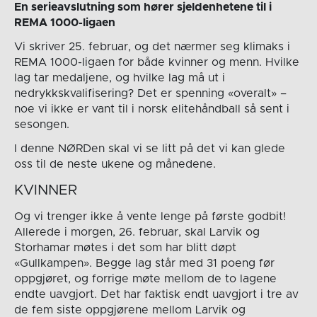
En serieavslutning som hører sjeldenhetene til i
REMA 1000-ligaen
Vi skriver 25. februar, og det nærmer seg klimaks i
REMA 1000-ligaen for både kvinner og menn. Hvilke
lag tar medaljene, og hvilke lag må ut i
nedrykkskvalifisering? Det er spenning «overalt» –
noe vi ikke er vant til i norsk elitehåndball så sent i
sesongen.
I denne NØRDen skal vi se litt på det vi kan glede
oss til de neste ukene og månedene.
KVINNER
Og vi trenger ikke å vente lenge på første godbit!
Allerede i morgen, 26. februar, skal Larvik og
Storhamar møtes i det som har blitt døpt
«Gullkampen». Begge lag står med 31 poeng før
oppgjøret, og forrige møte mellom de to lagene
endte uavgjort. Det har faktisk endt uavgjort i tre av
de fem siste oppgjørene mellom Larvik og