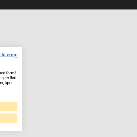
rklæring
 med formål
eg en flott
er, åpne