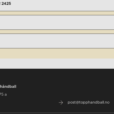
 2425
håndball
75 a
post@topphandball.no