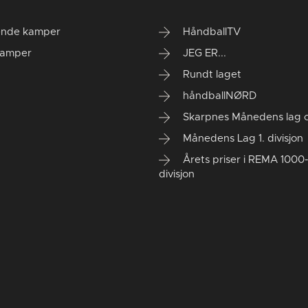
nde kamper
HåndballTV
kamper
JEG ER...
Rundt laget
håndballNØRD
Skarpnes Månedens lag og
Månedens Lag 1. divisjon
Årets priser i REMA 1000-
divisjon