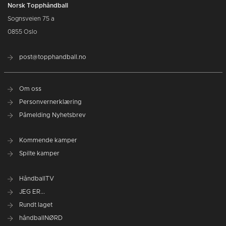
Norsk Topphåndball
Sognsveien 75 a
0855 Oslo
post@topphandball.no
Om oss
Personvernerklæring
Påmelding Nyhetsbrev
Kommende kamper
Spilte kamper
HåndballTV
JEG ER...
Rundt laget
håndballNØRD