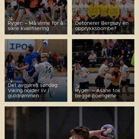
Ryger: – Må vinne for å
Detonerer Bergsøy en
sikre kvalifisering
opprykksbombe?
Det avgjøres søndag:
Viking holder liv i
Ryger: – Åsane tok
gulldrømmen
begge poengene