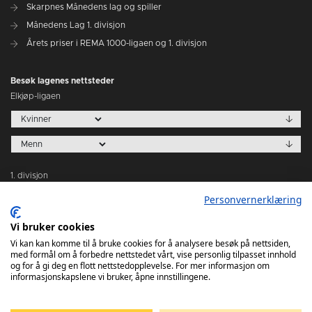
Skarpnes Månedens lag og spiller
Månedens Lag 1. divisjon
Årets priser i REMA 1000-ligaen og 1. divisjon
Besøk lagenes nettsteder
Elkjøp-ligaen
1. divisjon
Personvernerklæring
Vi bruker cookies
Vi kan kan komme til å bruke cookies for å analysere besøk på nettsiden,
med formål om å forbedre nettstedet vårt, vise personlig tilpasset innhold
Tabeller
og for å gi deg en flott nettstedopplevelse. For mer informasjon om
informasjonskapslene vi bruker, åpne innstillingene.