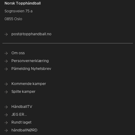
Norsk Topphåndball
Sognsveien 75 a
0855 Oslo
post@topphandball.no
Om oss
Personvernerklæring
Påmelding Nyhetsbrev
Kommende kamper
Spilte kamper
HåndballTV
JEG ER...
Rundt laget
håndballNØRD