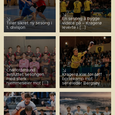
En sesong å bygge
Tiller sikret ny sesong i
videre på – Kragerø
1. divisjon
leverte i [...]
Charlottenlund
avsluttet sesongen
Kragerø klar for tøff
med sterk
bortekamp mot
hjemmeseier mot [...]
serieleder Bergsøy