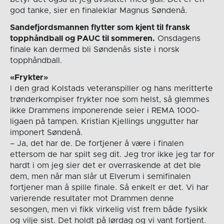
god tanke, sier en finaleklar Magnus Søndenå.
Sandefjordsmannen flytter som kjent til fransk
topphåndball og PAUC til sommeren.
Onsdagens
finale kan dermed bli Søndenås siste i norsk
topphåndball.
«Frykter»
I den grad Kolstads veteranspiller og hans meritterte
trønderkompiser frykter noe som helst, så glemmes
ikke Drammens imponerende seier i REMA 1000-
ligaen på tampen. Kristian Kjellings unggutter har
imponert Søndenå.
– Ja, det har de. De fortjener å være i finalen
ettersom de har spilt seg dit. Jeg tror ikke jeg tar for
hardt i om jeg sier det er overraskende at det ble
dem, men når man slår ut Elverum i semifinalen
fortjener man å spille finale. Så enkelt er det. Vi har
varierende resultater mot Drammen denne
sesongen, men vi fikk virkelig vist frem både fysikk
og vilje sist. Det holdt på lørdag og vi vant fortjent.