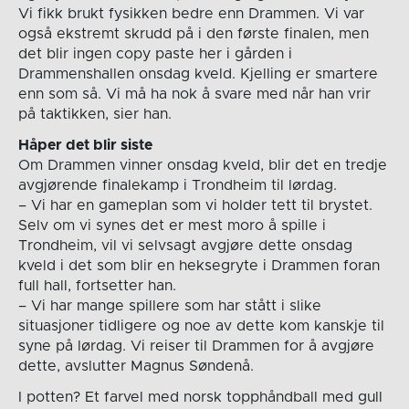
Vi fikk brukt fysikken bedre enn Drammen. Vi var
også ekstremt skrudd på i den første finalen, men
det blir ingen copy paste her i gården i
Drammenshallen onsdag kveld. Kjelling er smartere
enn som så. Vi må ha nok å svare med når han vrir
på taktikken, sier han.
Håper det blir siste
Om Drammen vinner onsdag kveld, blir det en tredje
avgjørende finalekamp i Trondheim til lørdag.
– Vi har en gameplan som vi holder tett til brystet.
Selv om vi synes det er mest moro å spille i
Trondheim, vil vi selvsagt avgjøre dette onsdag
kveld i det som blir en heksegryte i Drammen foran
full hall, fortsetter han.
– Vi har mange spillere som har stått i slike
situasjoner tidligere og noe av dette kom kanskje til
syne på lørdag. Vi reiser til Drammen for å avgjøre
dette, avslutter Magnus Søndenå.
I potten? Et farvel med norsk topphåndball med gull