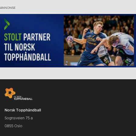
Norsk Topphåndball
Sognsveien 75 a
0855 Oslo