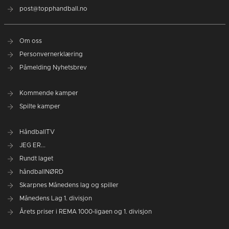
post@topphandball.no
Om oss
Personvernerklæring
Påmelding Nyhetsbrev
Kommende kamper
Spilte kamper
HåndballTV
JEG ER...
Rundt laget
håndballNØRD
Skarpnes Månedens lag og spiller
Månedens Lag 1. divisjon
Årets priser i REMA 1000-ligaen og 1. divisjon