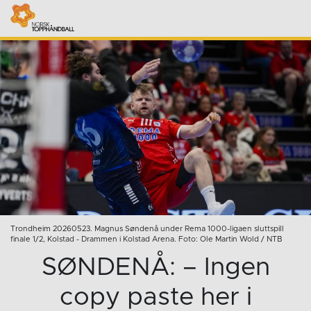
Trondheim 20260523. Magnus Søndenå under Rema 1000-ligaen sluttspill
finale 1/2, Kolstad - Drammen i Kolstad Arena. Foto: Ole Martin Wold / NTB
SØNDENÅ: – Ingen
copy paste her i