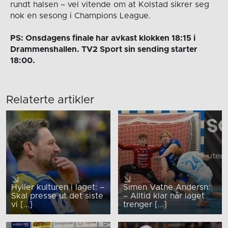
rundt halsen – vel vitende om at Kolstad sikrer seg
nok en sesong i Champions League.
PS: Onsdagens finale har avkast klokken 18:15 i
Drammenshallen. TV2 Sport sin sending starter
18:00.
Relaterte artikler
Hyller kulturen i laget: –
Simen Vatne Andersn:
Skal presse ut det siste
– Alltid klar når laget
vi [...]
trenger [...]