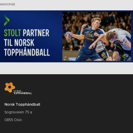
Norsk Topphåndball
Sognsveien 75 a
0855 Oslo