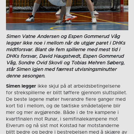
Simen Vatne Andersen og Espen Gommerud Våg
legger ikke noe i mellom når de utgjør paret i DHKs
midtforsvar.
Blant de fem spillerne med mest tid i
DHKs forsvar, David Haugstvedt, Espen Gommerud
Våg, Sondre Ovid Skovli og Tobias Mehren Søberg,
står Simen igjen med færrest utvisningsminutter
denne sesongen.
Simen legger
ikke skjul på at arbeidsbetingelsene
for strekspillerne er blitt tøffere gjennom sluttspillet.
De beste lagene møter hverandre flere ganger med
kort tid i mellom, og de taktiske smådetaljene blir
mer og mer avgjørende. Både i de tre kampene i
kvartfinalen mot Runar, i semifinalekampene mot
Elverum og nå sist mot Kolstad har motstanderne
blitt bedre og bedre i bestrebelsen med å skjære av