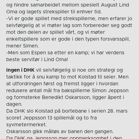
og hindre samarbeidet mellom spesielt August Lind
Oma og lagets strekspiller til enhver tid.
-Vi er gode spillet med strekspillerne, men erfarer jo
selvfølgelig at vi møter lag som forbereder seg godt
mot den delen av spillet vårt, og vi møter
enkeltspillere som er gode i den typen forsvarsspill,
mener Simen.
-Men som Espen sa etter en kamp; vi har verdens
beste servitør i Lind Oma!
Ingen i DHK
vil selvfølgelig si noe om strategi og
taktikk for å snu kamp to mot Kolstad til seier. Men
at utfordringen først og fremst ligger i hvordan
redusere antall mål fra bakspillerne Simon Jeppson
og formsterke Benedikt Oskarsson, ligger åpent i
dagen.
Da DHK slo Kolstad på bortebane i serien 28. mars
scoret Jeppsson 13 spillemål og to fra
syvmetermerket.
Oskarsson gikk målløs av banen den gangen.
Da DHK ga Jeppsson mer oppmerksomhet i den