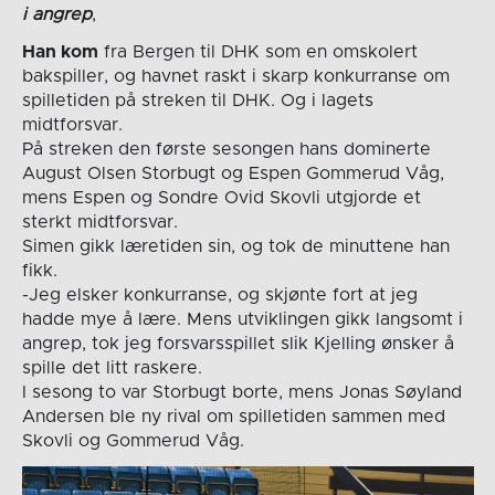
i angrep
,
Han kom
fra Bergen til DHK som en omskolert
bakspiller, og havnet raskt i skarp konkurranse om
spilletiden på streken til DHK. Og i lagets
midtforsvar.
På streken den første sesongen hans dominerte
August Olsen Storbugt og Espen Gommerud Våg,
mens Espen og Sondre Ovid Skovli utgjorde et
sterkt midtforsvar.
Simen gikk læretiden sin, og tok de minuttene han
fikk.
-Jeg elsker konkurranse, og skjønte fort at jeg
hadde mye å lære. Mens utviklingen gikk langsomt i
angrep, tok jeg forsvarsspillet slik Kjelling ønsker å
spille det litt raskere.
I sesong to var Storbugt borte, mens Jonas Søyland
Andersen ble ny rival om spilletiden sammen med
Skovli og Gommerud Våg.