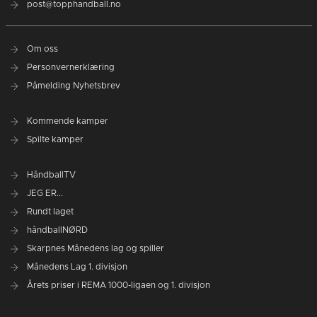
post@topphandball.no
Om oss
Personvernerklæring
Påmelding Nyhetsbrev
Kommende kamper
Spilte kamper
HåndballTV
JEG ER...
Rundt laget
håndballNØRD
Skarpnes Månedens lag og spiller
Månedens Lag 1. divisjon
Årets priser i REMA 1000-ligaen og 1. divisjon