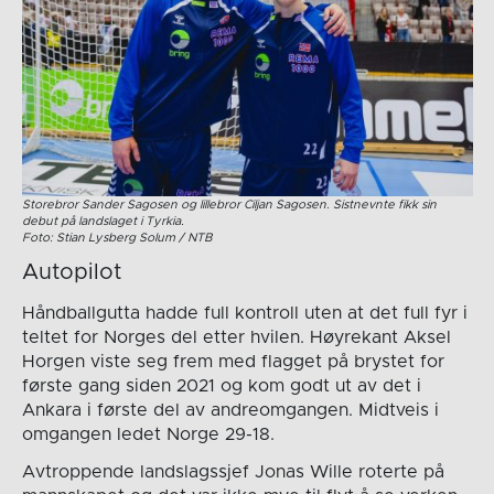
Storebror Sander Sagosen og lillebror Ciljan Sagosen. Sistnevnte fikk sin
debut på landslaget i Tyrkia.
Foto: Stian Lysberg Solum / NTB
Autopilot
Håndballgutta hadde full kontroll uten at det full fyr i
teltet for Norges del etter hvilen. Høyrekant Aksel
Horgen viste seg frem med flagget på brystet for
første gang siden 2021 og kom godt ut av det i
Ankara i første del av andreomgangen. Midtveis i
omgangen ledet Norge 29-18.
Avtroppende landslagssjef Jonas Wille roterte på