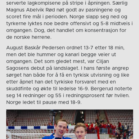
serverte lagkompisene på stripe i åpningen. Særlig
Magnus Abelvik Rød nøt godt av pasningene og
scoret fire mål i perioden. Norge slapp seg ned og
tyrkerne lyktes noe bedre offensivt og 5-8 midtveis i
omgangen. Dog, det handlet om konsentrasjon for
de norske herrene.
August Baskår Pedersen ordnet 13-7 etter 18 min,
men det ble hummer og kanari begge veier ut
omgangen. Det som gledet mest, var Ciljan
Sagosens debut på landslaget. I hans første angrep
sørget han både for å få en tyrkisk utvisning og like
etter åpnet han det tyrkiske forsvaret med en
skuddfinte og økte til ledelse 16-9. Bergerud noterte
seg 14 redninger og 55 i redningsprosent før hvilen.
Norge ledet til pause med 18-9.