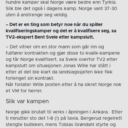
hundre kamper skal Norge være bedre enn Tyrkia.
Slik ble det også i dagens kamp. Norge vant 37-30
uten å anstrenge seg veldig.
– Det er en ting som betyr noe når du spiller
kvalifiseringskamper og det er å kvalifisere seg, sa
TV2-ekspert Bent Svele etter kampslutt.
– Det vitner om en stor mann som går inn og
fullfører kontrakten og gjør disse to kvalik-kampene
og får Norge kvalifisert, sa Svele overfor TV2 etter
kampslutt om situasjonen Jonas Wille har stått i
etter at det ble klart da landslagssjefen ikke fikk
forlenget sin kontrakt.
Når forlater Wille posten etter å ha sikret Norge nok
et VM for herrer.
Slik var kampen
Norge gikk brutalt til verks i åpningen i Ankara. Etter
ti minutter sto det 1-8 (!) på tavla. Bergerud regelrett
stengte butikken, mens Tobias Grøndahl styrte og