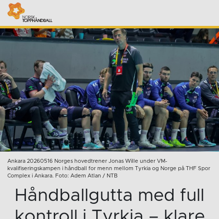
Ankara 20260516 Norges hovedtrener Jonas Wille under VM-
kvalifiseringskampen i håndball for menn mellom Tyrkia og Norge på THF Spor
Complex i Ankara. Foto: Adem Atlan / NTB
Håndballgutta med full
kontroll i Tyrkia – klare