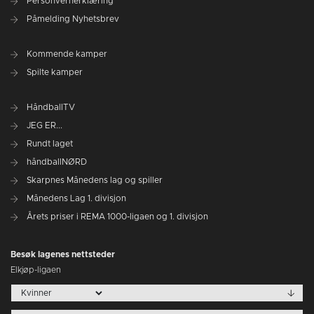
Personvernerklæring
Påmelding Nyhetsbrev
Kommende kamper
Spilte kamper
HåndballTV
JEG ER...
Rundt laget
håndballNØRD
Skarpnes Månedens lag og spiller
Månedens Lag 1. divisjon
Årets priser i REMA 1000-ligaen og 1. divisjon
Besøk lagenes nettsteder
Elkjøp-ligaen