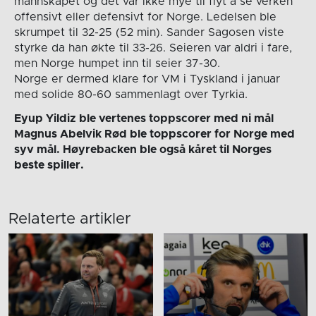
mannskapet og det var ikke mye til flyt å se verken
offensivt eller defensivt for Norge. Ledelsen ble
skrumpet til 32-25 (52 min). Sander Sagosen viste
styrke da han økte til 33-26. Seieren var aldri i fare,
men Norge humpet inn til seier 37-30.
Norge er dermed klare for VM i Tyskland i januar
med solide 80-60 sammenlagt over Tyrkia.
Eyup Yildiz ble vertenes toppscorer med ni mål
Magnus Abelvik Rød ble toppscorer for Norge med
syv mål. Høyrebacken ble også kåret til Norges
beste spiller.
Relaterte artikler