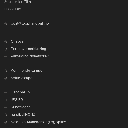
Sognsveien 75 a
0855 Oslo
post@topphandball.no
Om oss
Personvernerklæring
Påmelding Nyhetsbrev
Kommende kamper
Spilte kamper
HåndballTV
JEG ER...
Rundt laget
håndballNØRD
Skarpnes Månedens lag og spiller