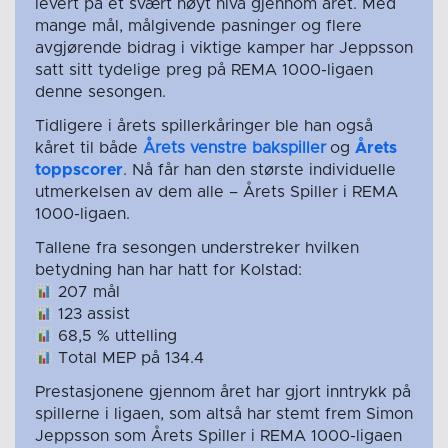
levert på et svært høyt nivå gjennom året. Med
mange mål, målgivende pasninger og flere
avgjørende bidrag i viktige kamper har Jeppsson
satt sitt tydelige preg på REMA 1000-ligaen
denne sesongen.
Tidligere i årets spillerkåringer ble han også
kåret til både
Årets venstre bakspiller
og
Årets
toppscorer
. Nå får han den største individuelle
utmerkelsen av dem alle – Årets Spiller i REMA
1000-ligaen.
Tallene fra sesongen understreker hvilken
betydning han har hatt for Kolstad:
207 mål
123 assist
68,5 % uttelling
Total MEP på 134.4
Prestasjonene gjennom året har gjort inntrykk på
spillerne i ligaen, som altså har stemt frem Simon
Jeppsson som Årets Spiller i REMA 1000-ligaen