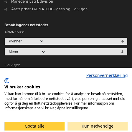
Månedens Lag 1. divisjon
Årets priser i REMA 1000-ligaen og 1. divisjon
Besøk lagenes nettsteder
Elkjøp-ligaen
1. divisjon
Personvernerklæring
Vi bruker cookies
Vi kan kan komme til å bruke cookies for å analysere besøk på nettsiden,
med formål om å forbedre nettstedet vårt, vise personlig tilpasset innhold
Tabeller
og for å gi deg en flott nettstedopplevelse. For mer informasjon om
informasjonskapslene vi bruker, åpne innstillingene.
Godta alle
Kun nødvendige