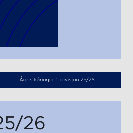
Årets kåringer 1. divisjon 25/26
25/26