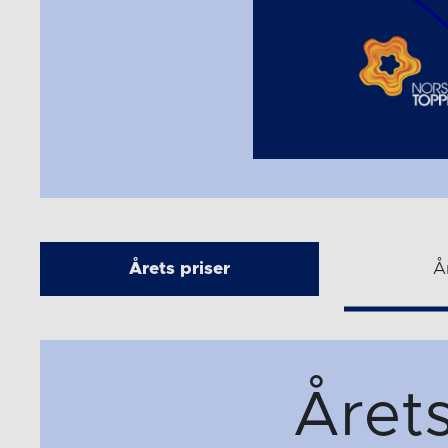
Årets priser
Å
Året