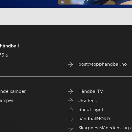
håndball
75 a
post@topphandball.no
nde kamper
HåndballTV
kamper
JEG ER...
Rundt laget
håndballNØRD
Skarpnes Månedens lag og