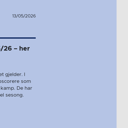
13/05/2026
5/26 – her
 gjelder. I
oppscorere som
r kamp. De har
el sesong.