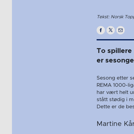
Tekst: Norsk Top
To spiller
er sesonge
Sesong etter se
REMA 1000-ligae
har vært helt u
stått stødig i 
Dette er de bes
Martine Kå