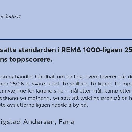
phåndball
e satte standarden i REMA 1000-ligaen 2
ns toppscorere.
song handler håndball om én ting: hvem leverer når det
n 25/26 er svaret klart. To spillere. To ligaer. To t
unnværlige for lagene sine – mål etter mål, kamp ette
medgang og motgang, og satt sitt tydelige preg på en h
te avslutterne ligaen hadde å by på.
rigstad Andersen, Fana