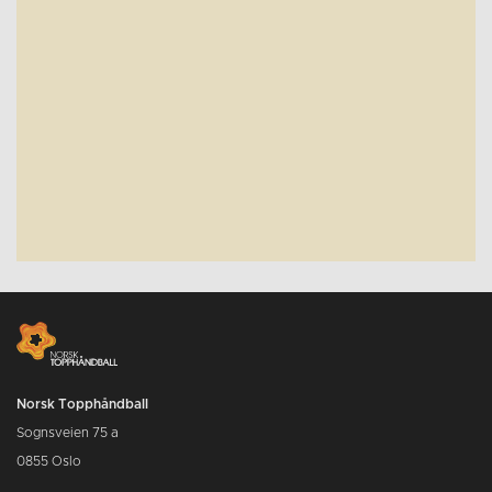
Norsk Topphåndball
Sognsveien 75 a
0855 Oslo