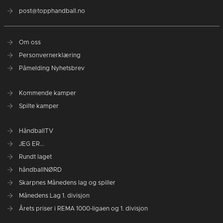
post@topphandball.no
Om oss
Personvernerklæring
Påmelding Nyhetsbrev
Kommende kamper
Spilte kamper
HåndballTV
JEG ER...
Rundt laget
håndballNØRD
Skarpnes Månedens lag og spiller
Månedens Lag 1. divisjon
Årets priser i REMA 1000-ligaen og 1. divisjon