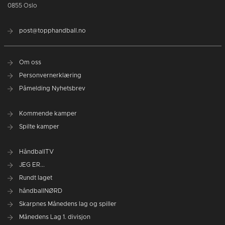
0855 Oslo
post@topphandball.no
Om oss
Personvernerklæring
Påmelding Nyhetsbrev
Kommende kamper
Spilte kamper
HåndballTV
JEG ER...
Rundt laget
håndballNØRD
Skarpnes Månedens lag og spiller
Månedens Lag 1. divisjon