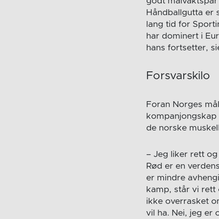
godt målvaktspar b
Håndballgutta er s
lang tid for Spor
har dominert i Eur
hans fortsetter, si
Forsvarskilo
Foran Norges mål
kompanjongskap so
de norske muskel
– Jeg liker rett o
Rød er en verdensk
er mindre avhengig
kamp, står vi rett
ikke overrasket o
vil ha. Nei, jeg er