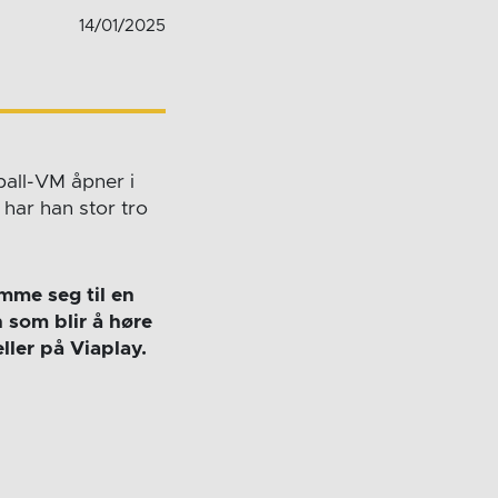
14/01/2025
all-VM åpner i
har han stor tro
mme seg til en
n som blir å høre
ler på Viaplay.