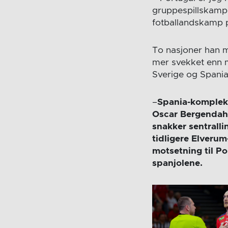
gruppespillskamp
fotballandskamp p
To nasjoner han m
mer svekket enn m
Sverige og Spania
–
Spania-kompleks
Oscar Bergendahl 
snakker sentralli
tidligere Elverum
motsetning til P
spanjolene.