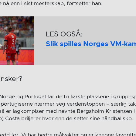
re nå enn i sist mesterskap, fortsetter han.
LES OGSÅ:
Slik spilles Norges VM-ka
nsker?
Norge og Portugal tar de to første plassene i gruppespi
at portugiserne nærmer seg verdenstoppen – særlig ta
å er lagkompiser med nevnte Bergsholm Kristensen i 
) Costa briljerer hvor enn de setter sine håndballsko.
redd for. Vi har bedre målvakter og er knepne favoritte