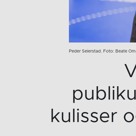
Peder Seierstad. Foto: Beate Om
V
publiku
kulisser 