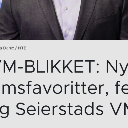
a Dahle / NTB
M-BLIKKET: N
msfavoritter, 
og Seierstads 