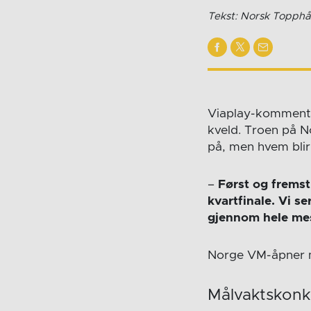
Tekst: Norsk Topphå
Viaplay-kommenta
kveld. Troen på N
på, men hvem bli
–
Først og fremst
kvartfinale. Vi s
gjennom hele mes
Norge VM-åpner m
Målvaktskonk