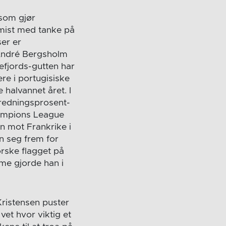
 som gjør
timist med tanke på
er er
André Bergsholm
efjords-gutten har
re i portugisiske
e halvannet året. I
redningsprosent-
hampions League
n mot Frankrike i
an seg frem for
rske flagget på
me gjorde han i
ristensen puster
vet hvor viktig et