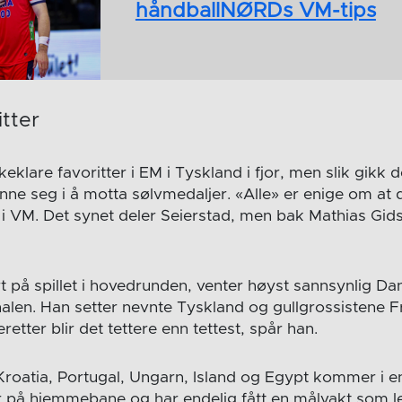
håndballNØRDs VM-tips
tter
klare favoritter i EM i Tyskland i fjor, men slik gikk d
nne seg i å motta sølvmedaljer. «Alle» er enige om at
 i VM. Det synet deler Seierstad, men bak Mathias Gids
t på spillet i hovedrunden, venter høyst sannsynlig Da
inalen. Han setter nevnte Tyskland og gullgrossistene 
etter blir det tettere enn tettest, spår han.
Kroatia, Portugal, Ungarn, Island og Egypt kommer i 
ler på hjemmebane og har endelig fått en målvakt som l