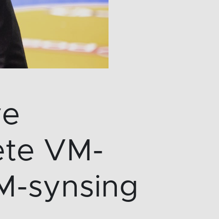
ye
fete VM-
VM-synsing