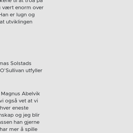
ene til at troa på
 og vært enorm over
 Han er lugn og
at utviklingen
omas Solstads
’Sullivan utfyller
r. Magnus Abelvik
i også vet at vi
 hver eneste
nnskap og jeg blir
assen han gjerne
 har mer å spille