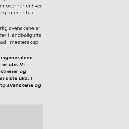
om overgår enhver
seg, mener han.
rlig svenskene er
ter Håndballgutta
rad i mesterskap.
arsgeneralene
 er ute. Vi
gstrener og
n siste uka. I
mtp svenskene og