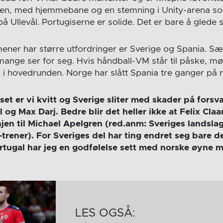
en, med hjemmebane og en stemning i Unity-arena s
å Ullevål. Portugiserne er solide. Det er bare å glede 
ener har større utfordringer er Sverige og Spania. Sæ
ange ser for seg. Hvis håndball-VM står til påske, mø
 i hovedrunden. Norge har slått Spania tre ganger på 
et er vi kvitt og Sverige sliter med skader på forsv
og Max Darj. Bedre blir det heller ikke at Felix Claar
njen til Michael Apelgren (red.anm: Sveriges landsla
-trener). For Sveriges del har ting endret seg bare de
ortugal har jeg en godfølelse sett med norske øyne 
LES OGSÅ: