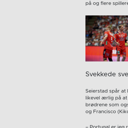
på og flere spille
Svekkede sve
Seierstad spår at 
likevel ærlig på 
brødrene som ogs
og Francisco (Kiko
– Portugal er jeg 