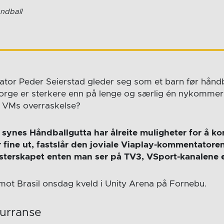
ndball
tor Peder Seierstad gleder seg som et barn før håndb
orge er sterkere enn på lenge og særlig én nykommer 
r VMs overraskelse?
 synes Håndballgutta har ålreite muligheter for å ko
er fine ut, fastslår den joviale Viaplay-kommentatore
terskapet enten man ser på TV3, VSport-kanalene el
ot Brasil onsdag kveld i Unity Arena på Fornebu.
urranse