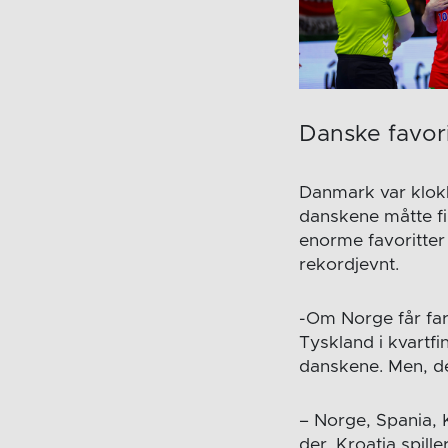
Danske favori
Danmark var klokke
danskene måtte fi
enorme favoritter
rekordjevnt.
-Om Norge får far
Tyskland i kvartf
danskene. Men, der
– Norge, Spania, 
der. Kroatia spil