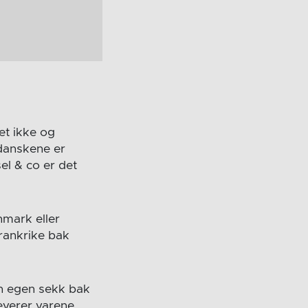
et ikke og
 danskene er
el & co er det
nmark eller
Frankrike bak
en egen sekk bak
everer varene