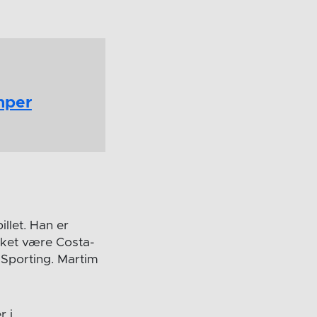
mper
llet. Han er
kket være Costa-
Sporting. Martim
r i