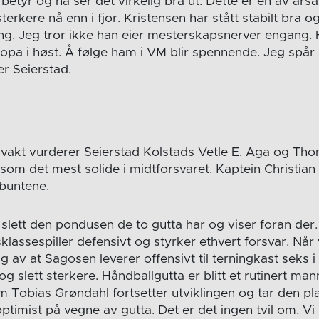
etyr og nå ser det virkelig bra ut. Dette er en av årsak
terkere nå enn i fjor. Kristensen har stått stabilt bra
ting. Jeg tror ikke han eier mesterskapsnerver engang.
opa i høst. Å følge ham i VM blir spennende. Jeg spår 
er Seierstad.
vakt vurderer Seierstad Kolstads Vetle E. Aga og Th
m det mest solide i midtforsvaret. Kaptein Christian O
buntene.
g slett den pondusen de to gutta har og viser foran de
lassespiller defensivt og styrker ethvert forsvar. Når v
 av at Sagosen leverer offensivt til terningkast seks i
 og slett sterkere. Håndballgutta er blitt et rutinert ma
m Tobias Grøndahl fortsetter utviklingen og tar den pl
 optimist på vegne av gutta. Det er det ingen tvil om. Vi