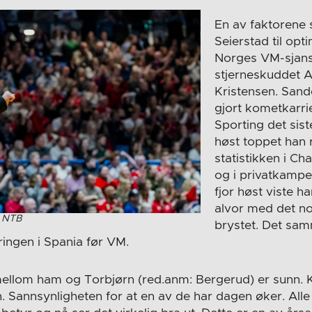
En av faktorene
Seierstad til op
Norges VM-sjans
stjerneskuddet 
Kristensen. Sand
gjort kometkarrie
Sporting det sist
høst toppet han 
statistikken i C
og i privatkampe
fjor høst viste h
alvor med det no
/ NTB
brystet. Det sam
ringen i Spania før VM.
llom ham og Torbjørn (red.anm: Bergerud) er sunn. K
 Sannsynligheten for at en av de har dagen øker. Alle 