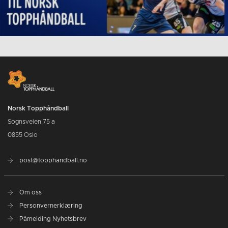
Norsk Topphåndball
Sognsveien 75 a
0855 Oslo
post@topphandball.no
Om oss
Personvernerklæring
Påmelding Nyhetsbrev