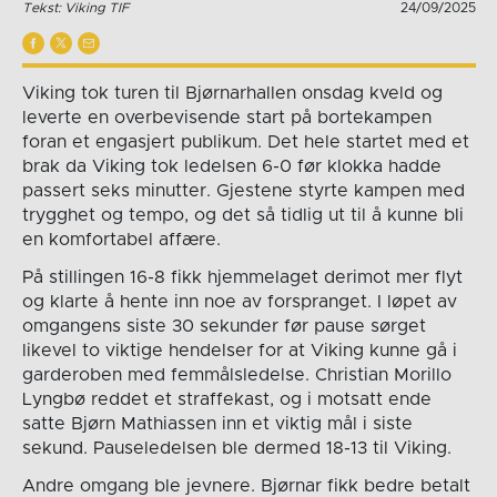
Tekst: Viking TIF
24/09/2025
Viking tok turen til Bjørnarhallen onsdag kveld og
leverte en overbevisende start på bortekampen
foran et engasjert publikum. Det hele startet med et
brak da Viking tok ledelsen 6-0 før klokka hadde
passert seks minutter. Gjestene styrte kampen med
trygghet og tempo, og det så tidlig ut til å kunne bli
en komfortabel affære.
På stillingen 16-8 fikk hjemmelaget derimot mer flyt
og klarte å hente inn noe av forspranget. I løpet av
omgangens siste 30 sekunder før pause sørget
likevel to viktige hendelser for at Viking kunne gå i
garderoben med femmålsledelse. Christian Morillo
Lyngbø reddet et straffekast, og i motsatt ende
satte Bjørn Mathiassen inn et viktig mål i siste
sekund. Pauseledelsen ble dermed 18-13 til Viking.
Andre omgang ble jevnere. Bjørnar fikk bedre betalt