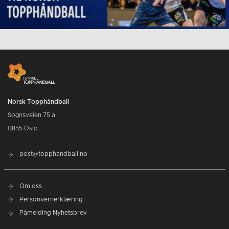
Norsk Topphåndball
Sognsveien 75 a
0855 Oslo
post@topphandball.no
Om oss
Personvernerklæring
Påmelding Nyhetsbrev