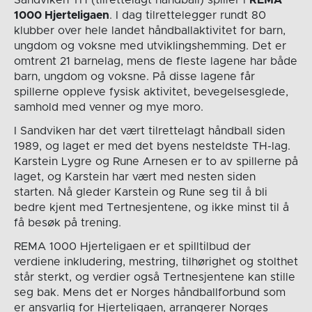
1000 Hjerteligaen
. I dag tilrettelegger rundt 80
klubber over hele landet håndballaktivitet for barn,
ungdom og voksne med utviklingshemming. Det er
omtrent 21 barnelag, mens de fleste lagene har både
barn, ungdom og voksne. På disse lagene får
spillerne oppleve fysisk aktivitet, bevegelsesglede,
samhold med venner og mye moro.
I Sandviken har det vært tilrettelagt håndball siden
1989, og laget er med det byens nesteldste TH-lag.
Karstein Lygre og Rune Arnesen er to av spillerne på
laget, og Karstein har vært med nesten siden
starten. Nå gleder Karstein og Rune seg til å bli
bedre kjent med Tertnesjentene, og ikke minst til å
få besøk på trening.
REMA 1000 Hjerteligaen er et spilltilbud der
verdiene inkludering, mestring, tilhørighet og stolthet
står sterkt, og verdier også Tertnesjentene kan stille
seg bak. Mens det er Norges håndballforbund som
er ansvarlig for Hjerteligaen, arrangerer Norges