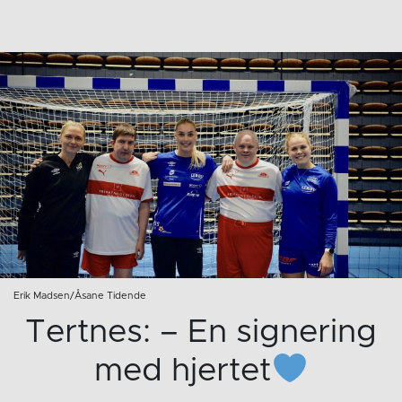
Erik Madsen/Åsane Tidende
Tertnes: – En signering
med hjertet