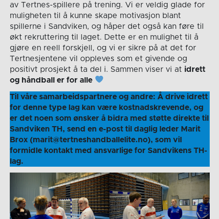
av Tertnes-spillere på trening. Vi er veldig glade for
muligheten til å kunne skape motivasjon blant
spillerne i Sandviken, og håper det også kan føre til
økt rekruttering til laget. Dette er en mulighet til å
gjøre en reell forskjell, og vi er sikre på at det for
Tertnesjentene vil oppleves som et givende og
positivt prosjekt å ta del i. Sammen viser vi at
idrett
og håndball er for alle
Til våre samarbeidspartnere og andre: Å drive idrett
for denne type lag kan være kostnadskrevende, og
er det noen som ønsker å bidra med støtte direkte til
Sandviken TH, send en e-post til daglig leder Marit
Brox (marit@tertneshandballelite.no), som vil
formidle kontakt med ansvarlige for Sandvikens TH-
lag.