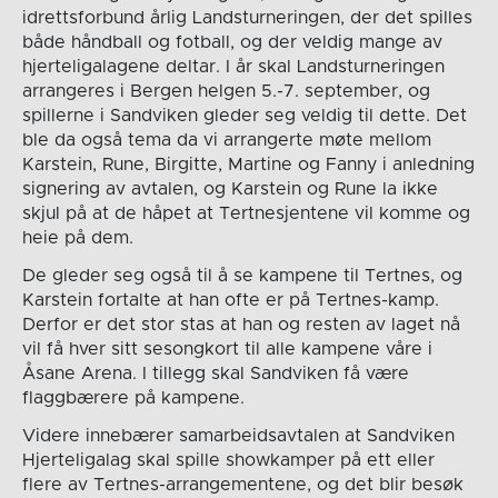
idrettsforbund årlig Landsturneringen, der det spilles
både håndball og fotball, og der veldig mange av
hjerteligalagene deltar. I år skal Landsturneringen
arrangeres i Bergen helgen 5.-7. september, og
spillerne i Sandviken gleder seg veldig til dette. Det
ble da også tema da vi arrangerte møte mellom
Karstein, Rune, Birgitte, Martine og Fanny i anledning
signering av avtalen, og Karstein og Rune la ikke
skjul på at de håpet at Tertnesjentene vil komme og
heie på dem.
De gleder seg også til å se kampene til Tertnes, og
Karstein fortalte at han ofte er på Tertnes-kamp.
Derfor er det stor stas at han og resten av laget nå
vil få hver sitt sesongkort til alle kampene våre i
Åsane Arena. I tillegg skal Sandviken få være
flaggbærere på kampene.
Videre innebærer samarbeidsavtalen at Sandviken
Hjerteligalag skal spille showkamper på ett eller
flere av Tertnes-arrangementene, og det blir besøk