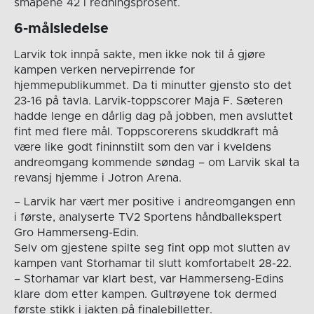
småpene 42 i redningsprosent.
6-målsledelse
Larvik tok innpå sakte, men ikke nok til å gjøre
kampen verken nervepirrende for
hjemmepublikummet. Da ti minutter gjensto sto det
23-16 på tavla. Larvik-toppscorer Maja F. Sæteren
hadde lenge en dårlig dag på jobben, men avsluttet
fint med flere mål. Toppscorerens skuddkraft må
være like godt fininnstilt som den var i kveldens
andreomgang kommende søndag – om Larvik skal ta
revansj hjemme i Jotron Arena.
– Larvik har vært mer positive i andreomgangen enn
i første, analyserte TV2 Sportens håndballekspert
Gro Hammerseng-Edin.
Selv om gjestene spilte seg fint opp mot slutten av
kampen vant Storhamar til slutt komfortabelt 28-22.
– Storhamar var klart best, var Hammerseng-Edins
klare dom etter kampen. Gultrøyene tok dermed
første stikk i jakten på finalebilletter.