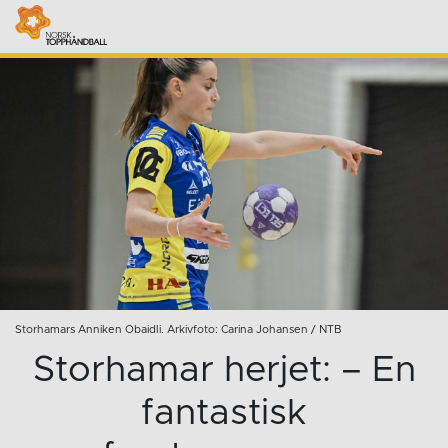
Storhamars Anniken Obaidli. Arkivfoto: Carina Johansen / NTB
Storhamar herjet: – En
fantastisk