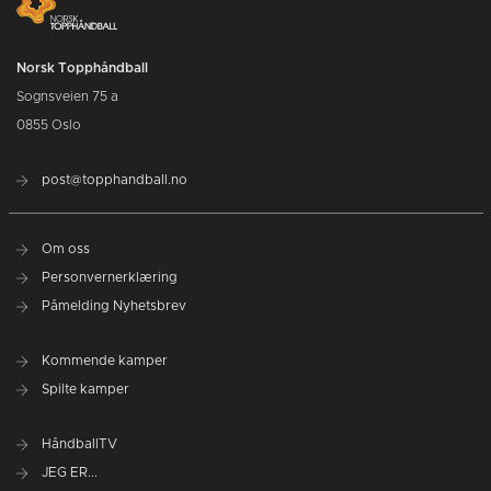
Norsk Topphåndball
Sognsveien 75 a
0855 Oslo
post@topphandball.no
Om oss
Personvernerklæring
Påmelding Nyhetsbrev
Kommende kamper
Spilte kamper
HåndballTV
JEG ER...