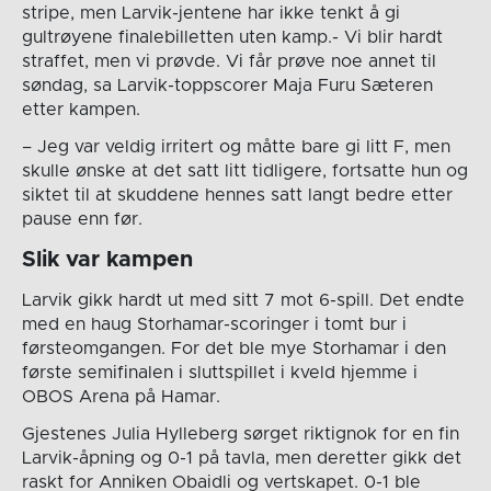
stripe, men Larvik-jentene har ikke tenkt å gi
gultrøyene finalebilletten uten kamp.- Vi blir hardt
straffet, men vi prøvde. Vi får prøve noe annet til
søndag, sa Larvik-toppscorer Maja Furu Sæteren
etter kampen.
– Jeg var veldig irritert og måtte bare gi litt F, men
skulle ønske at det satt litt tidligere, fortsatte hun og
siktet til at skuddene hennes satt langt bedre etter
pause enn før.
Slik var kampen
Larvik gikk hardt ut med sitt 7 mot 6-spill. Det endte
med en haug Storhamar-scoringer i tomt bur i
førsteomgangen. For det ble mye Storhamar i den
første semifinalen i sluttspillet i kveld hjemme i
OBOS Arena på Hamar.
Gjestenes Julia Hylleberg sørget riktignok for en fin
Larvik-åpning og 0-1 på tavla, men deretter gikk det
raskt for Anniken Obaidli og vertskapet. 0-1 ble