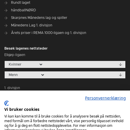
Rundt laget
håndballNØRD
Skarpnes Månedens lag og spiller
Månedens Lag 1. divisjon
Årets priser i REMA 1000-ligaen og 1. divisjon
Besøk lagenes nettsteder
Elkjøp-ligaen
1. divisjon
Personvernerklæring
Vi bruker cookies
Vi kan kan komme til å bruke cookies for å analysere besøk på nettsiden,
med formål om å forbedre nettstedet vårt, vise personlig tilpasset innhold
Tabeller
og for å gi deg en flott nettstedopplevelse. For mer informasjon om