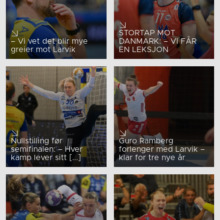
STORTAP MOT
– Vi vet det blir mye
DANMARK: – VI FÅR
greier mot Larvik
EN LEKSJON
Nullstilling før
Guro Ramberg
semifinalen: – Hver
forlenger med Larvik –
kamp lever sitt [...]
klar for tre nye år