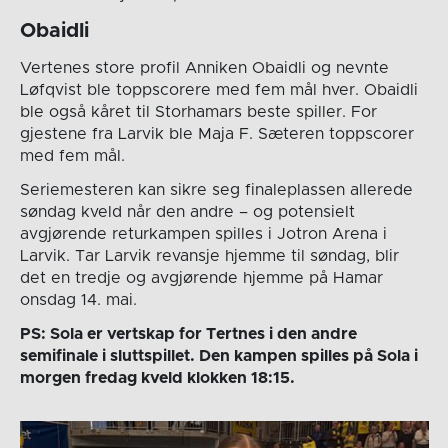
Obaidli
Vertenes store profil Anniken Obaidli og nevnte
Løfqvist ble toppscorere med fem mål hver. Obaidli
ble også kåret til Storhamars beste spiller. For
gjestene fra Larvik ble Maja F. Sæteren toppscorer
med fem mål.
Seriemesteren kan sikre seg finaleplassen allerede
søndag kveld når den andre – og potensielt
avgjørende returkampen spilles i Jotron Arena i
Larvik. Tar Larvik revansje hjemme til søndag, blir
det en tredje og avgjørende hjemme på Hamar
onsdag 14. mai.
PS: Sola er vertskap for Tertnes i den andre
semifinale i sluttspillet. Den kampen spilles på Sola i
morgen fredag kveld klokken 18:15.