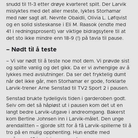
snudd til 11-3 etter drøye kvarteret spilt. Der Larvik
mislyktes med det aller meste, lyktes Storhamar
med nær sagt alt. Nevnte Obaidli, Olivia L. Løfqvist
og en solid sisteskanse i Eli M. Raasok (endte med
41 i redningsprosent) var viktige bidragsytere til at
det sto ikke mindre enn 18-9 (!) på tavla til pause.
– Nødt til å teste
– Vi var nødt til å teste noe mot dem. Vi prøvde sist
og spilte vanlig og det gikk. Da er vi avhengige av å
lykkes med avslutninger. Da ser det fryktelig dumt
når det ikke går, men Storhamar er gode, forklarte
Larvik-trener Arne Senstad til TV2 Sport 2 i pausen.
Senstad brukte tydeligvis tiden i garderoben godt.
Selv om det så håpløst ut i pausen kom det ut en
langt bedre Larvik-utgave i andreomgang. Bakerst
kom Bertine Johnsen inn i Larvik-målet. Den unge
arendalitten – gjorde sitt for å få Larvik-spillerne til å
tro på en mulig opphenting. Hun endte med