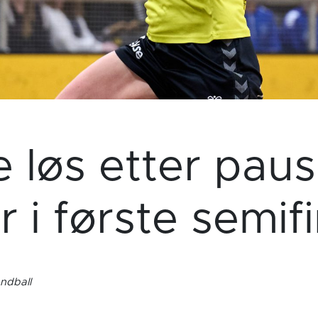
e løs etter paus
r i første semif
ndball