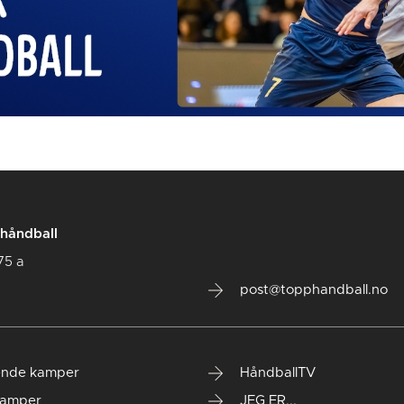
håndball
75 a
post@topphandball.no
nde kamper
HåndballTV
kamper
JEG ER...