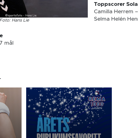
Toppscorer Sola
Camilla Herrem –
Selma Helén Henr
Foto: Hans Lie
e
 7 mål
r