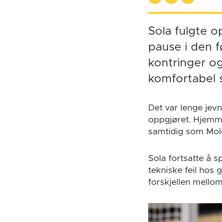
Sola fulgte o
pause i den f
kontringer og
komfortabel s
Det var lenge jev
oppgjøret. Hjemme
samtidig som Mold
Sola fortsatte å s
tekniske feil hos
forskjellen mello