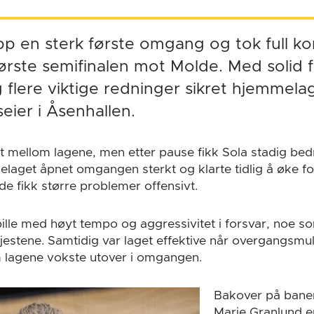
pp en sterk første omgang og tok full kon
ørste semifinalen mot Molde. Med solid fo
 flere viktige redninger sikret hjemmela
eier i Åsenhallen.
nt mellom lagene, men etter pause fikk Sola stadig bed
laget åpnet omgangen sterkt og klarte tidlig å øke f
e fikk større problemer offensivt.
pille med høyt tempo og aggressivitet i forsvar, noe som
 gjestene. Samtidig var laget effektive når overgangsm
m lagene vokste utover i omgangen.
Bakover på banen
Marie Granlund e