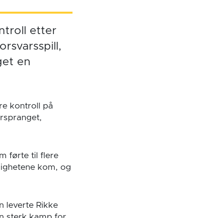
troll etter
rsvarsspill,
get en
re kontroll på
orspranget,
 førte til flere
ulighetene kom, og
 leverte Rikke
n sterk kamp for