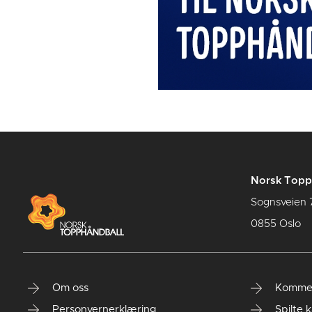
Norsk Topp
Sognsveien 
0855 Oslo
Om oss
Komme
Personvernerklæring
Spilte 