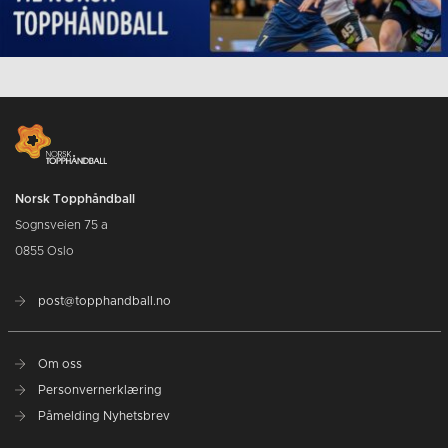
Norsk Topphåndball
Sognsveien 75 a
0855 Oslo
post@topphandball.no
Om oss
Personvernerklæring
Påmelding Nyhetsbrev