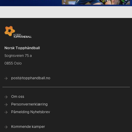
Norsk Topphåndball
Sognsveien 75 a
0855 Oslo
post@topphandball.no
Om oss
Personvernerklæring
Påmelding Nyhetsbrev
Kommende kamper