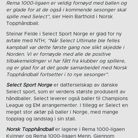
Rema 1000-ligaen er veldig fornøyd med ballen og
er glade for at de også i kommende sesonger skal
spille med Select”,
sier Hein Barthold i Norsk
Topphåndball.
Steinar Felde i Select Sport Norge er glad for ny
avtale med NTH;
”Når Select Ultimate ble felles
kampball var dette første gang noe slikt skjedde i
Norden. Vi er fornøyde med alle de positive
tilbakemeldinger vi har fått fra klubber og spillere,
og er glad for at det gode samarbeidet med Norsk
Topphåndball fortsetter i to nye sesonger”.
Select Sport Norge
er datterselskap av danske
Select sport, som er verdens største produsent av
håndballer. Select leverer også baller til Champions
League og EM arrangementer. I tillegg er Select en
meget stor aktør på baller i Norge, med mange
topplag og landslag i sin stall.
Norsk Topphåndball
er lagene i Rema 1000-ligaen
Kvinner og Rema 1000-ligaen Menn. Gjennom