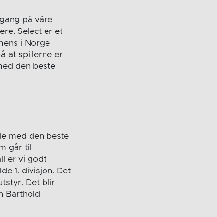
ilgang på våre
re. Select er et
 mens i Norge
å at spillerne er
 med den beste
ille med den beste
 går til
 er vi godt
e 1. divisjon. Det
styr. Det blir
n Barthold