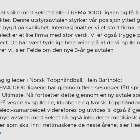
al spille med Select-baller i REMA 1000-ligaen og få t
er. Denne utstyrsavtalen styrker vår posisjon ytterlige
ygd på synlighet. Internasjonalt er vi et stort firma,
elect er et lite firma med stor verdi. Vi er også trygge p
t. De har vært tydelige hele veien på at de vil spille
rer vi, sier Felde om den nye 3-årige avtalen.
aglig leder i Norsk Topphåndball, Hein Barthold:
i REMA 1000-ligaene har gjennom flere sesonger fått sp
 Ultimate. Nå fortsetter dette gjennom en ny avtale som
å vegne av spillerne, klubbene og Norsk Topphåndball
ect-samarbeidet videreføres og utvides til også å gjeld
 nye avtalen med Select nå også inkluderer medisinsk ut
er som skal inn i nettmaskene de neste årene, sier Hei
o
.