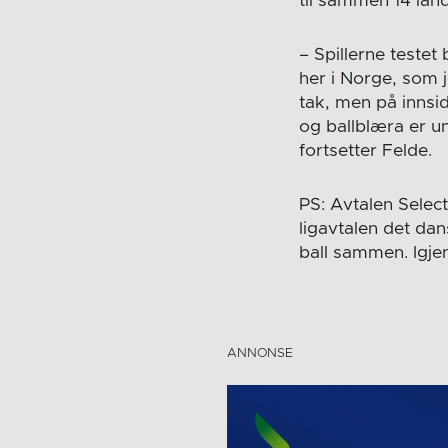
til sammen 14 lan
– Spillerne testet 
her i Norge, som j
tak, men på innsid
og ballblæra er un
fortsetter Felde.
PS: Avtalen Selec
ligavtalen det da
ball sammen. Igjen