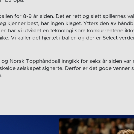
d i Europa.
ballen for 8-9 år siden. Det er rett og slett spillernes va
eg kjenner best, har ingen klaget. Yttersiden av håndba
en har vi utviklet en teknologi som konkurrentene ikke 
ike. Vi kaller det hjertet i ballen og der er Select verd
t og Norsk Topphåndball inngikk for seks år siden var 
nskeide selskapet signerte. Derfor er det gode venner 
.