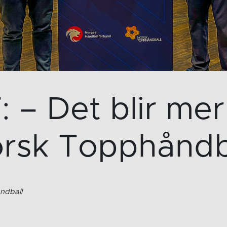
 – Det blir mer 
rsk Topphåndb
ndball