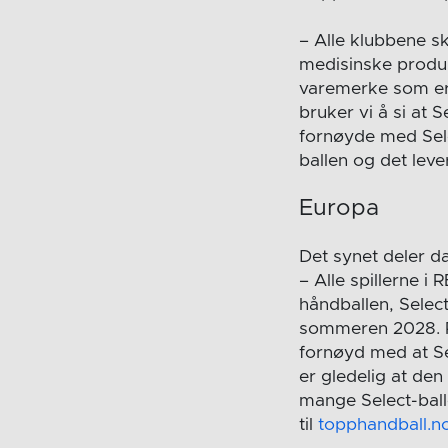
– Alle klubbene sk
medisinske produkt
varemerke som er b
bruker vi å si at S
fornøyde med Selec
ballen og det leve
Europa
Det synet deler d
– Alle spillerne 
håndballen, Select
sommeren 2028. P
fornøyd med at Sel
er gledelig at den
mange Select-ball
til
topphandball.n