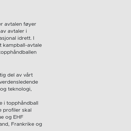
er avtalen føyer
av avtaler i
jonal idrett. I
t kampball-avtale
 topphåndballen
tig del av vårt
r verdensledende
 og teknologi,
re i topphåndball
profiler skal
gue og EHF
and, Frankrike og