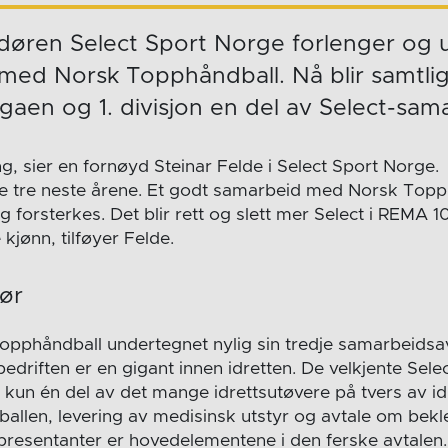
døren Select Sport Norge forlenger og u
med Norsk Topphåndball. Nå blir samtlig
aen og 1. divisjon en del av Select-sam
ing, sier en fornøyd Steinar Felde i Select Sport Norge.
 de tre neste årene. Et godt samarbeid med Norsk Top
g forsterkes. Det blir rett og slett mer Select i REMA 10
 kjønn, tilføyer Felde.
tør
opphåndball undertegnet nylig sin tredje samarbeidsa
edriften er en gigant innen idretten. De velkjente Selec
 kun én del av det mange idrettsutøvere på tvers av id
-ballen, levering av medisinsk utstyr og avtale om bek
resentanter er hovedelementene i den ferske avtalen.