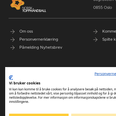
0855 Oslo
Om oss
Komme
Personvernerklæring
Spilte 
Påmelding Nyhetsbrev
Personverne
Vi bruker cookies
Vi kan kan komme til å bruke cookies for å analysere besøk på nettsiden,
om å forbedre nettstedet vårt, vise personlig tilpasset innhold og for å gi d
nettstedopplevelse. For mer informasjon om informasjonskapslene vi bruk
innstillingene.