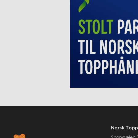
Norsk Topp
Sognsveien 