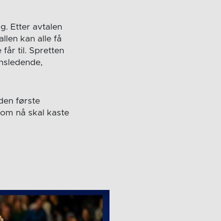
lg. Etter avtalen
llen kan alle få
får til. Spretten
ensledende,
den første
som nå skal kaste