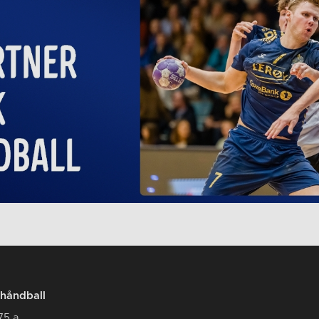
håndball
75 a