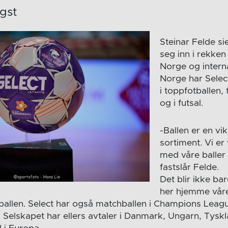
igst
Steinar Felde si
seg inn i rekken 
Norge og internas
Norge har Selec
i toppfotballen,
og i futsal.
-Ballen er en vik
sortiment. Vi e
med våre baller
fastslår Felde.
Det blir ikke ba
her hjemme våre 
-ballen. Select har også matchballen i Champions Lea
Selskapet har ellers avtaler i Danmark, Ungarn, Tyskl