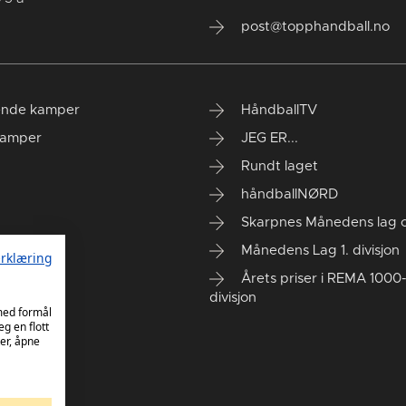
post@topphandball.no
nde kamper
HåndballTV
kamper
JEG ER...
Rundt laget
håndballNØRD
Skarpnes Månedens lag og
Månedens Lag 1. divisjon
rklæring
Årets priser i REMA 1000-
divisjon
 med formål
eg en flott
er, åpne