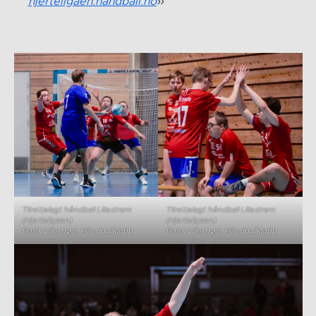
hjerteligaen.handball.no
Tilrettelagt håndball Lillestrøm
Tilrettelagt håndball Lillestrøm
(Hjerteligaen)
(Hjerteligaen)
Foto: Lillestrøm Håndballklubb
Foto: Lillestrøm Håndballklubb