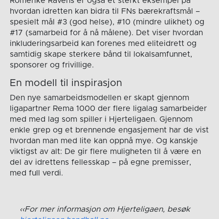
Romerike Ravens er også et sterkt eksempel på
hvordan idretten kan bidra til FNs bærekraftsmål –
spesielt mål #3 (god helse), #10 (mindre ulikhet) og
#17 (samarbeid for å nå målene). Det viser hvordan
inkluderingsarbeid kan forenes med eliteidrett og
samtidig skape sterkere bånd til lokalsamfunnet,
sponsorer og frivillige.
En modell til inspirasjon
Den nye samarbeidsmodellen er skapt gjennom
ligapartner Rema 1000 der flere ligalag samarbeider
med med lag som spiller i Hjerteligaen. Gjennom
enkle grep og et brennende engasjement har de vist
hvordan man med lite kan oppnå mye. Og kanskje
viktigst av alt: De gir flere muligheten til å være en
del av idrettens fellesskap – på egne premisser,
med full verdi.
For mer informasjon om Hjerteligaen, besøk