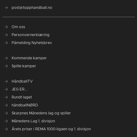
post@topphandball.no
Om oss
Personvernerklæring
Påmelding Nyhetsbrev
Kommende kamper
Spilte kamper
HåndballTV
JEG ER...
Rundt laget
håndballNØRD
Skarpnes Månedens lag og spiller
Månedens Lag 1. divisjon
Årets priser i REMA 1000-ligaen og 1. divisjon