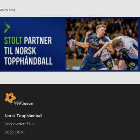
Norsk Topphåndball
Sognsveien 75 a
0855 Oslo