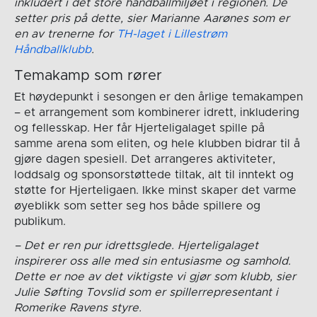
inkludert i det store håndballmiljøet i regionen. De
setter pris på dette, sier Marianne Aarønes som er
en av trenerne for
TH-laget i Lillestrøm
Håndballklubb
.
Temakamp som rører
Et høydepunkt i sesongen er den årlige temakampen
– et arrangement som kombinerer idrett, inkludering
og fellesskap. Her får Hjerteligalaget spille på
samme arena som eliten, og hele klubben bidrar til å
gjøre dagen spesiell. Det arrangeres aktiviteter,
loddsalg og sponsorstøttede tiltak, alt til inntekt og
støtte for Hjerteligaen. Ikke minst skaper det varme
øyeblikk som setter seg hos både spillere og
publikum.
– Det er ren pur idrettsglede. Hjerteligalaget
inspirerer oss alle med sin entusiasme og samhold.
Dette er noe av det viktigste vi gjør som klubb, sier
Julie Søfting Tovslid som er spillerrepresentant i
Romerike Ravens styre.