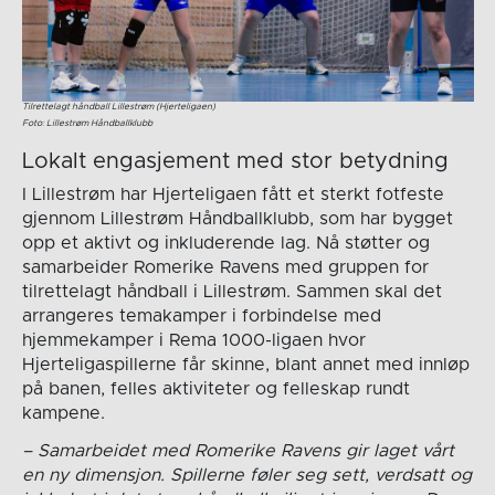
Tilrettelagt håndball Lillestrøm (Hjerteligaen)
Foto: Lillestrøm Håndballklubb
Lokalt engasjement med stor betydning
I Lillestrøm har Hjerteligaen fått et sterkt fotfeste
gjennom Lillestrøm Håndballklubb, som har bygget
opp et aktivt og inkluderende lag. Nå støtter og
samarbeider Romerike Ravens med gruppen for
tilrettelagt håndball i Lillestrøm. Sammen skal det
arrangeres temakamper i forbindelse med
hjemmekamper i Rema 1000-ligaen hvor
Hjerteligaspillerne får skinne, blant annet med innløp
på banen, felles aktiviteter og felleskap rundt
kampene.
– Samarbeidet med Romerike Ravens gir laget vårt
en ny dimensjon. Spillerne føler seg sett, verdsatt og