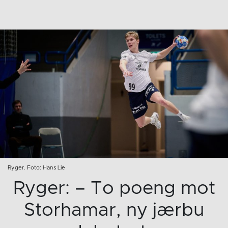
Ryger. Foto: Hans Lie
Ryger: – To poeng mot
Storhamar, ny jærbu