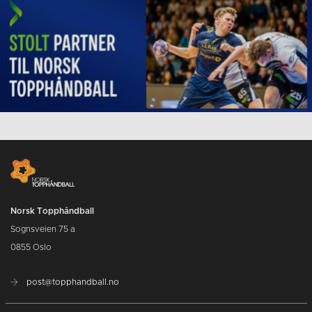
Norsk Topphåndball
Sognsveien 75 a
0855 Oslo
post@topphandball.no