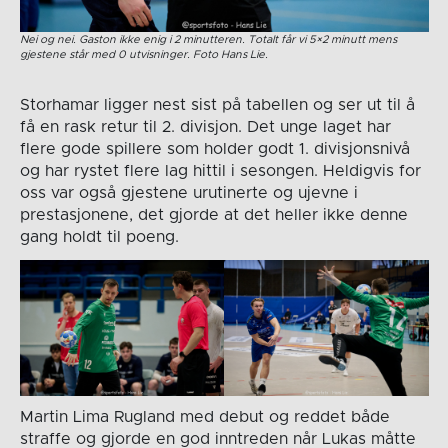
Nei og nei. Gaston ikke enig i 2 minutteren. Totalt får vi 5×2 minutt mens
gjestene står med 0 utvisninger. Foto Hans Lie.
Storhamar ligger nest sist på tabellen og ser ut til å
få en rask retur til 2. divisjon. Det unge laget har
flere gode spillere som holder godt 1. divisjonsnivå
og har rystet flere lag hittil i sesongen. Heldigvis for
oss var også gjestene urutinerte og ujevne i
prestasjonene, det gjorde at det heller ikke denne
gang holdt til poeng.
Martin Lima Rugland med debut og reddet både
straffe og gjorde en god inntreden når Lukas måtte