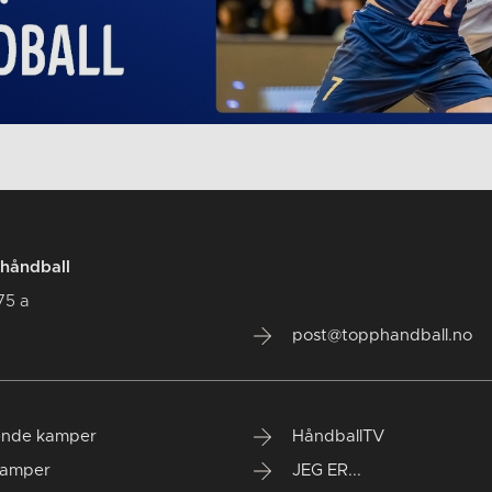
håndball
75 a
post@topphandball.no
nde kamper
HåndballTV
kamper
JEG ER...