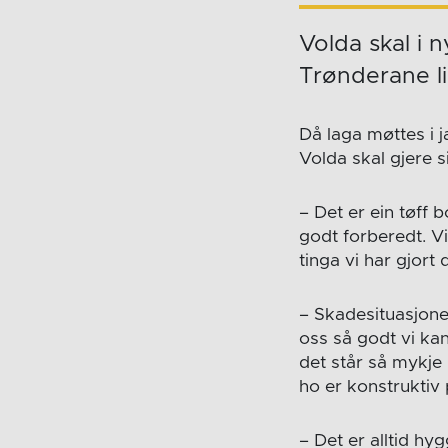
Volda skal i 
Trønderane l
Då laga møttes i 
Volda skal gjere si
– Det er ein tøff 
godt forberedt. V
tinga vi har gjort
– Skadesituasjone
oss så godt vi kan
det står så mykje
ho er konstruktiv
– Det er alltid hy