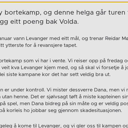
ny bortekamp, og denne helga går turen t
igg eitt poeng bak Volda.
januar vann Levanger med eitt mål, og trenar Reidar Mø
tt ytterste for å revansjere tapet.
bortekamp som vi har i vente. Vi reiser opp på fredag og
i veit kva Levanger kjem med, og så skal vi forsetje å
 dei siste kampane kor det har sett veldig bra ut.
n er under kontroll. Vi mister dessverre Dana, men vi 
 utan henne. Det er sjølvsagt tøft å miste kapteinen sin
 på spel, men Dana bidreg på sin måte og er veldig pos
 på korleis ho jobbar seg gjennom skadesituasjonen.
ggeleg å kome til Levanger, og vi gler oss til kampen og