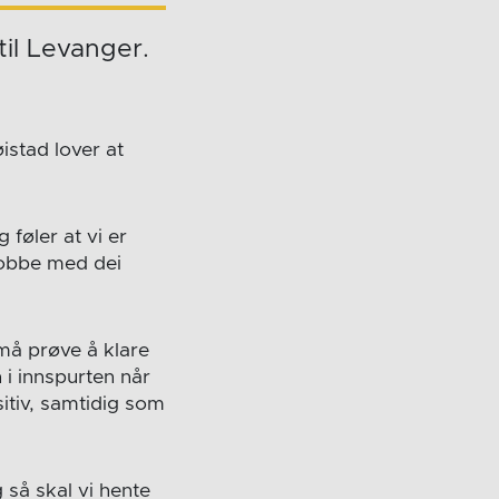
il Levanger.
istad lover at
 føler at vi er
 jobbe med dei
må prøve å klare
 i innspurten når
itiv, samtidig som
 så skal vi hente