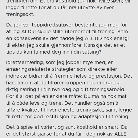
treningen din. Et bra kosthold (og nok hvile/søvn) vil
legge tilrette for at du får bra utbytte av hver
treningsøkt.
Da jeg var toppidrettsutøver bestemte jeg meg for
at jeg ALDRI skulle stille uforberedt til trening. Som
en konsekvens av det hadde jeg ALLTID nok energi
til økten jeg skulle gjennomføre. Kanskje det er et
tips du kan ta med deg inn i din satsing?
Idrettsernæring, som jeg jobber mye med, er
ernæringsrelaterte strategier som direkte eller
indirekte bidrar til å fremme helse og prestasjon. Det
handler om at du tilfører kroppen nok energi og
riktig næring til din hverdag og ditt treningsarbeid.
For å si det på en enklere måte: Du må ha nok mat
til å både leve og trene. Det handler også om å
tilføre kvalitet til hver eneste treningsøkt, samt legge
til rette for god restitusjon og adaptasjon til trening.
Det å spise et variert og sunt kosthold er smart. Da
er det størst sjanse for at du får i deg nok av ALLE