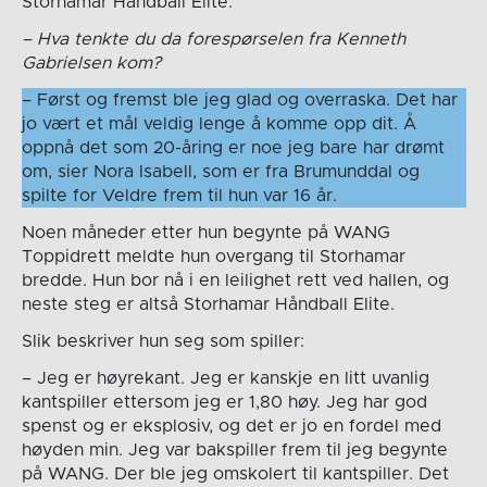
Storhamar Håndball Elite.
– Hva tenkte du da forespørselen fra Kenneth
Gabrielsen kom?
– Først og fremst ble jeg glad og overraska. Det har
jo vært et mål veldig lenge å komme opp dit. Å
oppnå det som 20-åring er noe jeg bare har drømt
om, sier Nora Isabell, som er fra Brumunddal og
spilte for Veldre frem til hun var 16 år.
Noen måneder etter hun begynte på WANG
Toppidrett meldte hun overgang til Storhamar
bredde. Hun bor nå i en leilighet rett ved hallen, og
neste steg er altså Storhamar Håndball Elite.
Slik beskriver hun seg som spiller:
– Jeg er høyrekant. Jeg er kanskje en litt uvanlig
kantspiller ettersom jeg er 1,80 høy. Jeg har god
spenst og er eksplosiv, og det er jo en fordel med
høyden min. Jeg var bakspiller frem til jeg begynte
på WANG. Der ble jeg omskolert til kantspiller. Det