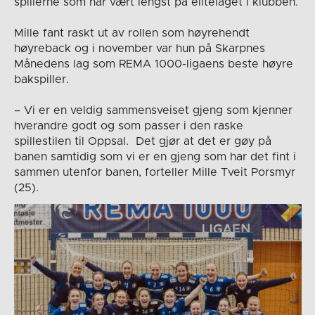
spillerne som har vært lengst på elitelaget i klubben.
Mille fant raskt ut av rollen som høyrehendt
høyreback og i november var hun på Skarpnes
Månedens lag som REMA 1000-ligaens beste høyre
bakspiller.
– Vi er en veldig sammensveiset gjeng som kjenner
hverandre godt og som passer i den raske
spillestilen til Oppsal. Det gjør at det er gøy på
banen samtidig som vi er en gjeng som har det fint i
sammen utenfor banen, forteller Mille Tveit Porsmyr
(25).