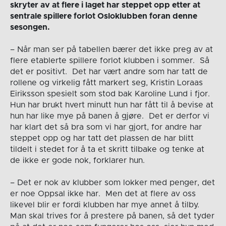
skryter av at flere i laget har steppet opp etter at
sentrale spillere forlot Osloklubben foran denne
sesongen.
– Når man ser på tabellen bærer det ikke preg av at
flere etablerte spillere forlot klubben i sommer. Så
det er positivt. Det har vært andre som har tatt de
rollene og virkelig fått markert seg, Kristin Loraas
Eiriksson spesielt som stod bak Karoline Lund i fjor.
Hun har brukt hvert minutt hun har fått til å bevise at
hun har like mye på banen å gjøre. Det er derfor vi
har klart det så bra som vi har gjort, for andre har
steppet opp og har tatt det plassen de har blitt
tildelt i stedet for å ta et skritt tilbake og tenke at
de ikke er gode nok, forklarer hun.
– Det er nok av klubber som lokker med penger, det
er noe Oppsal ikke har. Men det at flere av oss
likevel blir er fordi klubben har mye annet å tilby.
Man skal trives for å prestere på banen, så det tyder