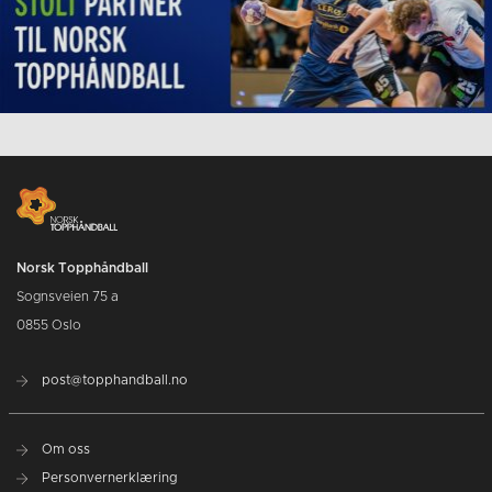
Norsk Topphåndball
Sognsveien 75 a
0855 Oslo
post@topphandball.no
Om oss
Personvernerklæring