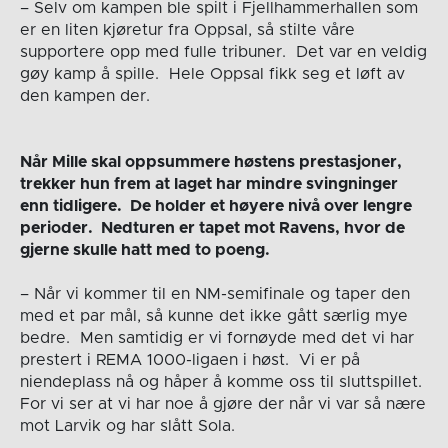
– Selv om kampen ble spilt i Fjellhammerhallen som
er en liten kjøretur fra Oppsal, så stilte våre
supportere opp med fulle tribuner. Det var en veldig
gøy kamp å spille. Hele Oppsal fikk seg et løft av
den kampen der.
Når Mille skal oppsummere høstens prestasjoner,
trekker hun frem at laget har mindre svingninger
enn tidligere. De holder et høyere nivå over lengre
perioder. Nedturen er tapet mot Ravens, hvor de
gjerne skulle hatt med to poeng.
– Når vi kommer til en NM-semifinale og taper den
med et par mål, så kunne det ikke gått særlig mye
bedre. Men samtidig er vi fornøyde med det vi har
prestert i REMA 1000-ligaen i høst. Vi er på
niendeplass nå og håper å komme oss til sluttspillet.
For vi ser at vi har noe å gjøre der når vi var så nære
mot Larvik og har slått Sola.