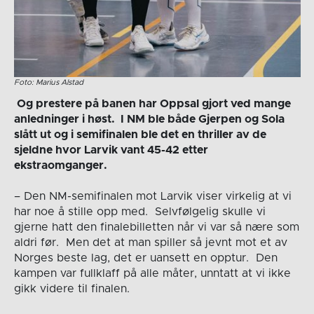
Foto: Marius Alstad
Og prestere på banen har Oppsal gjort ved mange
anledninger i høst. I NM ble både Gjerpen og Sola
slått ut og i semifinalen ble det en thriller av de
sjeldne hvor Larvik vant 45-42 etter
ekstraomganger.
– Den NM-semifinalen mot Larvik viser virkelig at vi
har noe å stille opp med. Selvfølgelig skulle vi
gjerne hatt den finalebilletten når vi var så nære som
aldri før. Men det at man spiller så jevnt mot et av
Norges beste lag, det er uansett en opptur. Den
kampen var fullklaff på alle måter, unntatt at vi ikke
gikk videre til finalen.