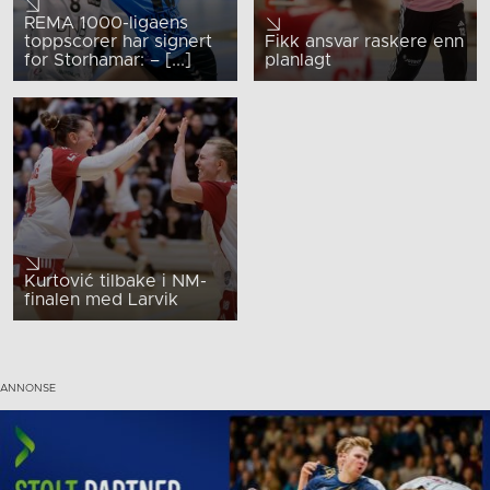
REMA 1000-ligaens
toppscorer har signert
Fikk ansvar raskere enn
for Storhamar: – [...]
planlagt
Kurtović tilbake i NM-
finalen med Larvik