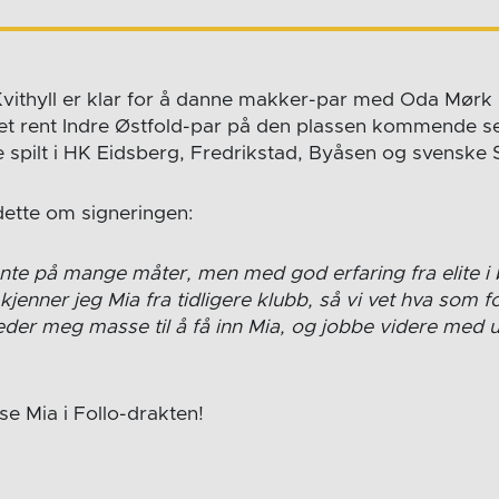
vithyll er klar for å danne makker-par med Oda Mørk
et rent Indre Østfold-par på den plassen kommende s
re spilt i HK Eidsberg, Fredrikstad, Byåsen og svenske
dette om signeringen:
jente på mange måter, men med god erfaring fra elite 
kjenner jeg Mia fra tidligere klubb, så vi vet hva som 
eder meg masse til å få inn Mia, og jobbe videre med u
 se Mia i Follo-drakten!