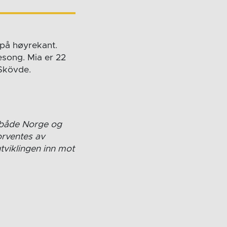
 på høyrekant.
esong. Mia er 22
 Skövde.
i både Norge og
forventes av
tviklingen inn mot