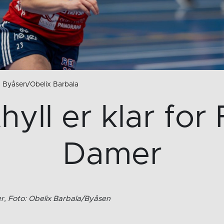
to: Byåsen/Obelix Barbala
hyll er klar for
Damer
r, Foto: Obelix Barbala/Byåsen