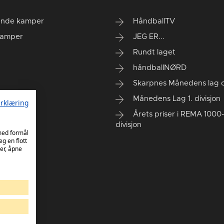
nde kamper
HåndballTV
kamper
JEG ER...
Rundt laget
håndballNØRD
Skarpnes Månedens lag og
Månedens Lag 1. divisjon
rklæring
Årets priser i REMA 1000-
divisjon
 med formål
eg en flott
er, åpne