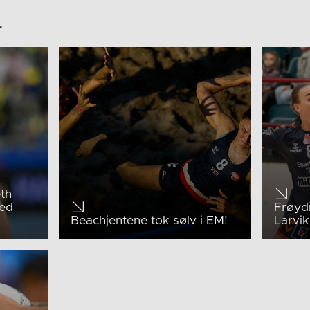
r
th
med
Frøydi
Beachjentene tok sølv i EM!
Larvik