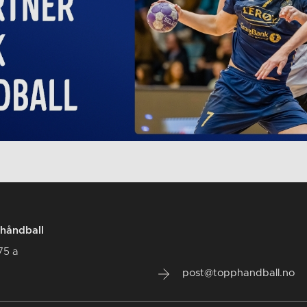
håndball
75 a
post@topphandball.no