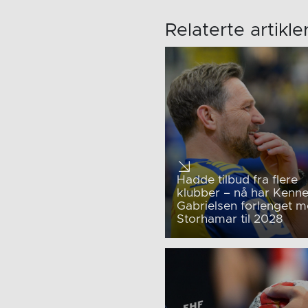
Relaterte artikle
Hadde tilbud fra flere
klubber – nå har Kenne
Gabrielsen forlenget 
Storhamar til 2028