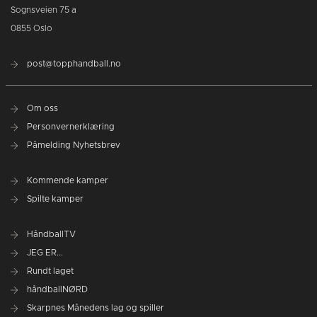
Sognsveien 75 a
0855 Oslo
post@topphandball.no
Om oss
Personvernerklæring
Påmelding Nyhetsbrev
Kommende kamper
Spilte kamper
HåndballTV
JEG ER...
Rundt laget
håndballNØRD
Skarpnes Månedens lag og spiller