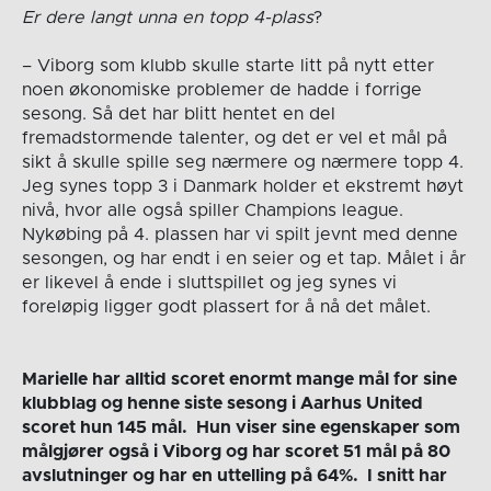
Er dere langt unna en topp 4-plass
?
– Viborg som klubb skulle starte litt på nytt etter
noen økonomiske problemer de hadde i forrige
sesong. Så det har blitt hentet en del
fremadstormende talenter, og det er vel et mål på
sikt å skulle spille seg nærmere og nærmere topp 4.
Jeg synes topp 3 i Danmark holder et ekstremt høyt
nivå, hvor alle også spiller Champions league.
Nykøbing på 4. plassen har vi spilt jevnt med denne
sesongen, og har endt i en seier og et tap. Målet i år
er likevel å ende i sluttspillet og jeg synes vi
foreløpig ligger godt plassert for å nå det målet.
Marielle har alltid scoret enormt mange mål for sine
klubblag og henne siste sesong i Aarhus United
scoret hun 145 mål. Hun viser sine egenskaper som
målgjører også i Viborg og har scoret 51 mål på 80
avslutninger og har en uttelling på 64%. I snitt har