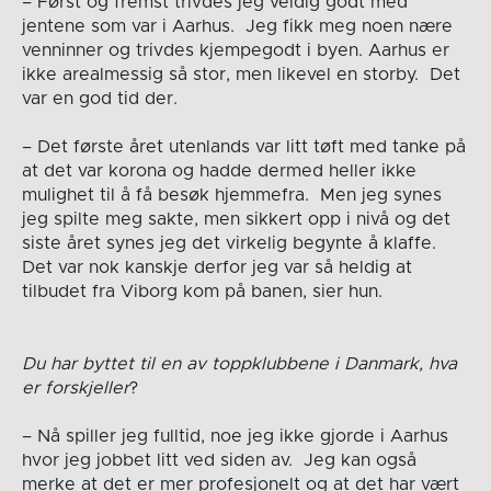
– Først og fremst trivdes jeg veldig godt med
jentene som var i Aarhus. Jeg fikk meg noen nære
venninner og trivdes kjempegodt i byen. Aarhus er
ikke arealmessig så stor, men likevel en storby. Det
var en god tid der.
– Det første året utenlands var litt tøft med tanke på
at det var korona og hadde dermed heller ikke
mulighet til å få besøk hjemmefra. Men jeg synes
jeg spilte meg sakte, men sikkert opp i nivå og det
siste året synes jeg det virkelig begynte å klaffe.
Det var nok kanskje derfor jeg var så heldig at
tilbudet fra Viborg kom på banen, sier hun.
Du har byttet til en av toppklubbene i Danmark, hva
er forskjeller
?
– Nå spiller jeg fulltid, noe jeg ikke gjorde i Aarhus
hvor jeg jobbet litt ved siden av. Jeg kan også
merke at det er mer profesjonelt og at det har vært