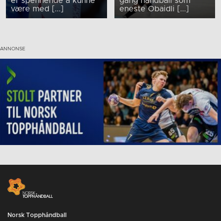
er spennende å kunne
gang håndball som
være med [...]
eneste Obaidli [...]
Norsk Topphåndball