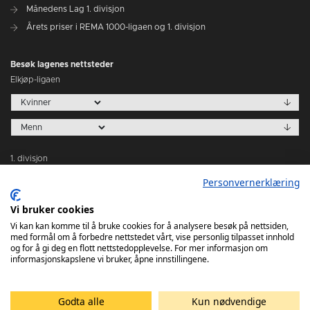
Månedens Lag 1. divisjon
Årets priser i REMA 1000-ligaen og 1. divisjon
Besøk lagenes nettsteder
Elkjøp-ligaen
1. divisjon
Personvernerklæring
Vi bruker cookies
Vi kan kan komme til å bruke cookies for å analysere besøk på nettsiden,
med formål om å forbedre nettstedet vårt, vise personlig tilpasset innhold
Tabeller
og for å gi deg en flott nettstedopplevelse. For mer informasjon om
informasjonskapslene vi bruker, åpne innstillingene.
Godta alle
Kun nødvendige