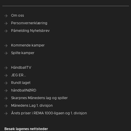
Om oss
Personvernerklæring
Påmelding Nyhetsbrev
Kommende kamper
Spilte kamper
HåndballTV
JEG ER...
Rundt laget
håndballNØRD
Skarpnes Månedens lag og spiller
Månedens Lag 1. divisjon
Årets priser i REMA 1000-ligaen og 1. divisjon
Besøk lagenes nettsteder