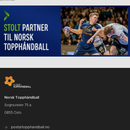
Norsk Topphåndball
Sognsveien 75 a
0855 Oslo
post@topphandball.no