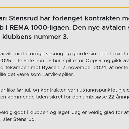
ri Stensrud har forlenget kontrakten m
b i REMA 1000-ligaen. Den nye avtalen 
or klubbens nummer 3.
arvik midt i forrige sesong og gjorde sin debut i rødt 
2025. Lite ante hun da hun spilte for Oppsal og gikk av
bortekampen mot Byåsen 17. november 2024, at neste 
ille det være som Larvik-spiller.
r like før jul, og kontrakten var i utgangspunktet gjel
en kommende tiden sikret for den ambisiøse 22-åringe
veldig godt i klubben og laget. Jeg er veldig glad for at
k, sier Stensrud.