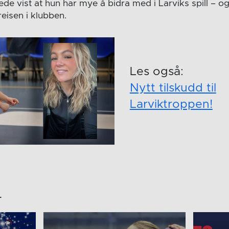
ede vist at hun har mye å bidra med i Larviks spill – o
 reisen i klubben.
Les også:
Nytt tilskudd til
Larviktroppen!
r