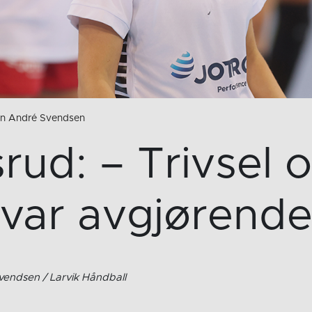
ein André Svendsen
rud: – Trivsel o
var avgjørend
vendsen / Larvik Håndball