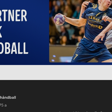
håndball
75 a