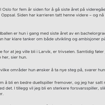
til Oslo for fem år siden for å gå siste året på videreg
 Oppsal. Siden har karrieren tatt henne videre – og nå
ballen er hun i gang med siste året av en bachelorgra
un har klare tanker om både utvikling og ambisjoner p
e for at jeg ville bli i Larvik, er trivselen. Samtidig føle
 her, sier hun.
ilke områder hun ønsker å ta nye steg på, svarer hun
om å bli en bedre duellspiller fremover, og jeg har sa
 det. I tillegg vil jeg bli en sterkere forsvarsspiller, sl
r.