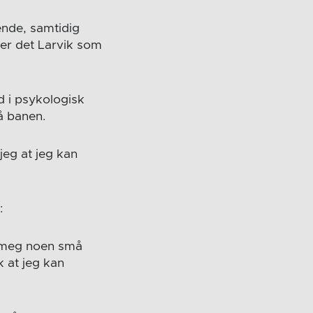
ående, samtidig
 er det Larvik som
d i psykologisk
å banen.
r jeg at jeg kan
:
tt meg noen små
ik at jeg kan