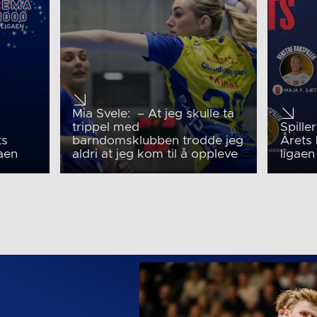
Mia Svele: – At jeg skulle ta
trippel med
Spille
ts
barndomsklubben trodde jeg
Årets
gaen
aldri at jeg kom til å oppleve
ligaen