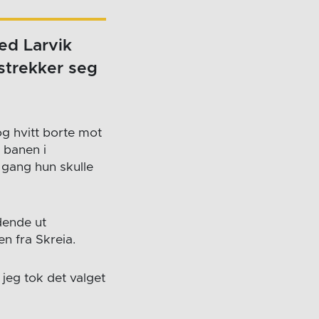
ed Larvik
strekker seg
og hvitt borte mot
 banen i
gang hun skulle
dende ut
n fra Skreia.
 jeg tok det valget