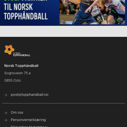
Norsk Topphåndball
Sognsveien 75 a
0855 Oslo
post@topphandball.no
Om oss
Personvernerklæring