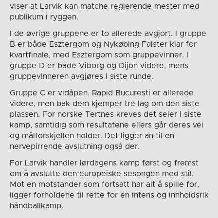
viser at Larvik kan matche regjerende mester med
publikum i ryggen.
I de øvrige gruppene er to allerede avgjort. I gruppe
B er både Esztergom og Nykøbing Falster klar for
kvartfinale, med Esztergom som gruppevinner. I
gruppe D er både Viborg og Dijon videre, mens
gruppevinneren avgjøres i siste runde.
Gruppe C er vidåpen. Rapid Bucuresti er allerede
videre, men bak dem kjemper tre lag om den siste
plassen. For norske Tertnes kreves det seier i siste
kamp, samtidig som resultatene ellers går deres vei
og målforskjellen holder. Det ligger an til en
nervepirrende avslutning også der.
For Larvik handler lørdagens kamp først og fremst
om å avslutte den europeiske sesongen med stil.
Mot en motstander som fortsatt har alt å spille for,
ligger forholdene til rette for en intens og innholdsrik
håndballkamp.