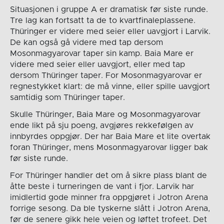
Situasjonen i gruppe A er dramatisk før siste runde.
Tre lag kan fortsatt ta de to kvartfinaleplassene.
Thüringer er videre med seier eller uavgjort i Larvik.
De kan også gå videre med tap dersom
Mosonmagyarovar taper sin kamp. Baia Mare er
videre med seier eller uavgjort, eller med tap
dersom Thüringer taper. For Mosonmagyarovar er
regnestykket klart: de må vinne, eller spille uavgjort
samtidig som Thüringer taper.
Skulle Thüringer, Baia Mare og Mosonmagyarovar
ende likt på sju poeng, avgjøres rekkefølgen av
innbyrdes oppgjør. Der har Baia Mare et lite overtak
foran Thüringer, mens Mosonmagyarovar ligger bak
før siste runde.
For Thüringer handler det om å sikre plass blant de
åtte beste i turneringen de vant i fjor. Larvik har
imidlertid gode minner fra oppgjøret i Jotron Arena
forrige sesong. Da ble tyskerne slått i Jotron Arena,
før de senere gikk hele veien og løftet trofeet. Det