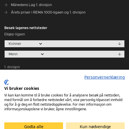
Månedens Lag 1. divisjon
Årets priser i REMA 1000-ligaen og 1. divisjon
Besøk lagenes nettsteder
Elkjøp-ligaen
1. divisjon
Personvernerklæring
Vi bruker cookies
Vi kan kan komme til å bruke cookies for å analysere besøk på nettsiden,
med formål om å forbedre nettstedet vårt, vise personlig tilpasset innhold
Tabeller
og for å gi deg en flott nettstedopplevelse. For mer informasjon om
informasjonskapslene vi bruker, åpne innstillingene.
Godta alle
Kun nødvendige