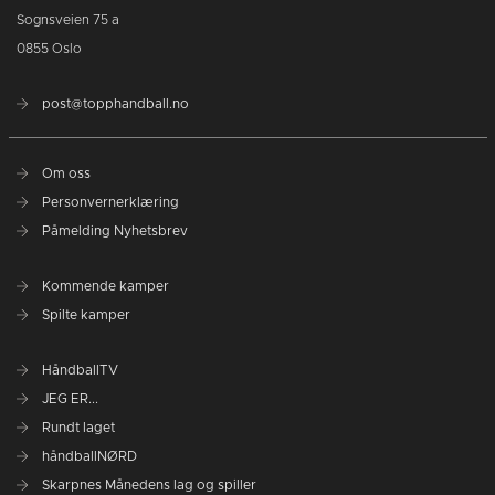
Sognsveien 75 a
0855 Oslo
post@topphandball.no
Om oss
Personvernerklæring
Påmelding Nyhetsbrev
Kommende kamper
Spilte kamper
HåndballTV
JEG ER...
Rundt laget
håndballNØRD
Skarpnes Månedens lag og spiller