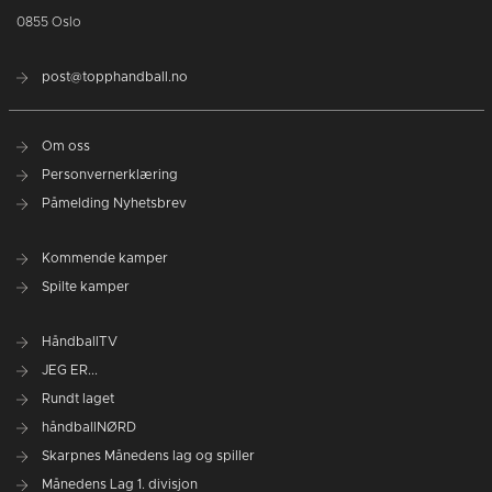
0855 Oslo
post@topphandball.no
Om oss
Personvernerklæring
Påmelding Nyhetsbrev
Kommende kamper
Spilte kamper
HåndballTV
JEG ER...
Rundt laget
håndballNØRD
Skarpnes Månedens lag og spiller
Månedens Lag 1. divisjon