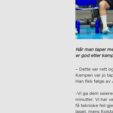
Når man taper med
er god etter kamps
– Dette var rett og
Kampen var jo tap
Han fikk følge av
-Vi ga dem seieren
minutter. Vi har væ
få tekniske feil g
laget, mens Kolsta