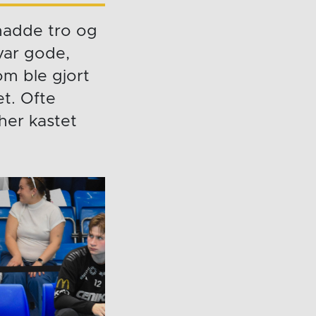
 hadde tro og
 var gode,
om ble gjort
et. Ofte
her kastet