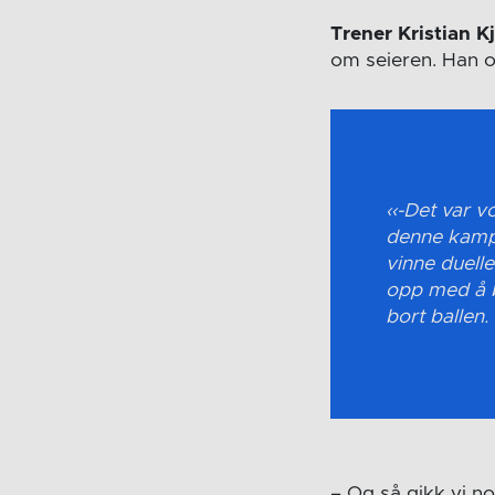
Trener Kristian Kj
om seieren. Han og
-Det var v
denne kampe
vinne duelle
opp med å b
bort ballen.
– Og så gikk vi no