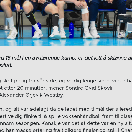
 15 mål i en avgjørende kamp, er det lett å skjønne a
lutt.
 slett pinlig fra vår side, og veldig lenge siden vi har 
t etter 20 minutter, mener Sondre Ovid Skovli.
 Alexander Ørjevik Westby.
, og alt var ødelagt da de ledet med ti mål der allered
rt veldig flinke til å spille voksenhåndball fram til dis
jennom sesongen. Kanskje var det at dette var en ny sit
d har masse erfaring fra tidligere finaler og spill i C