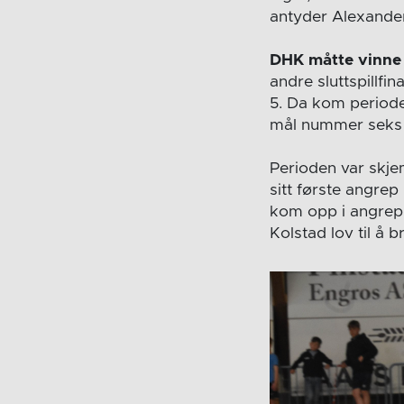
antyder Alexande
DHK måtte vinne
andre sluttspillfin
5. Da kom periode
mål nummer seks f
Perioden var skje
sitt første angrep
kom opp i angrep.
Kolstad lov til å 