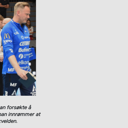
han forsøkte å
n han innrømmer at
kvelden.