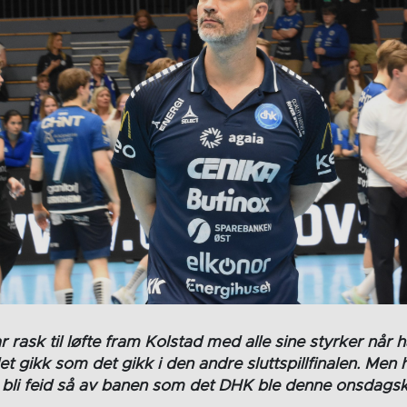
var rask til løfte fram Kolstad med alle sine styrker når 
et gikk som det gikk i den andre sluttspillfinalen. Me
å bli feid så av banen som det DHK ble denne onsdags