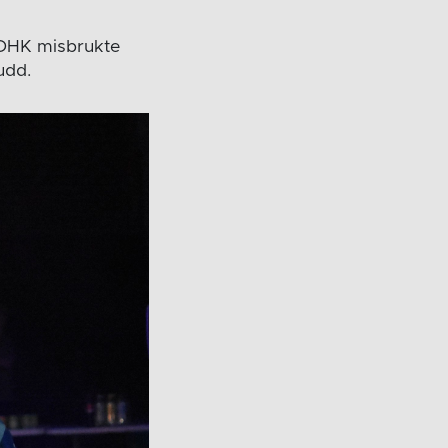
r DHK misbrukte
udd.