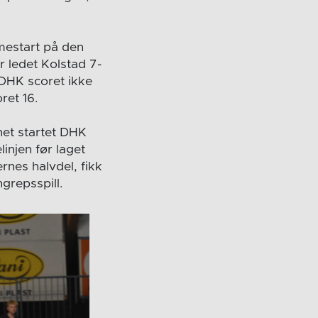
mmestart på den
er ledet Kolstad 7-
 DHK scoret ikke
ret 16.
net startet DHK
injen før laget
nes halvdel, fikk
ngrepsspill.