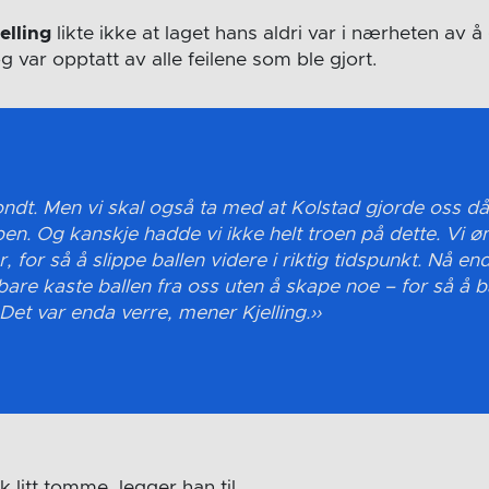
elling
likte ikke at laget hans aldri var i nærheten av 
 var opptatt av alle feilene som ble gjort.
ondt. Men vi skal også ta med at Kolstad gjorde oss dår
n. Og kanskje hadde vi ikke helt troen på dette. Vi ø
r, for så å slippe ballen videre i riktig tidspunkt. Nå end
are kaste ballen fra oss uten å skape noe – for så å b
 Det var enda verre, mener Kjelling.
k litt tomme, legger han til.