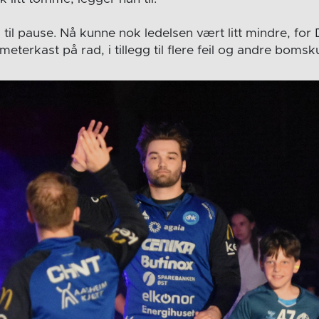
1 til pause. Nå kunne nok ledelsen vært litt mindre, fo
meterkast på rad, i tillegg til flere feil og andre bomsk