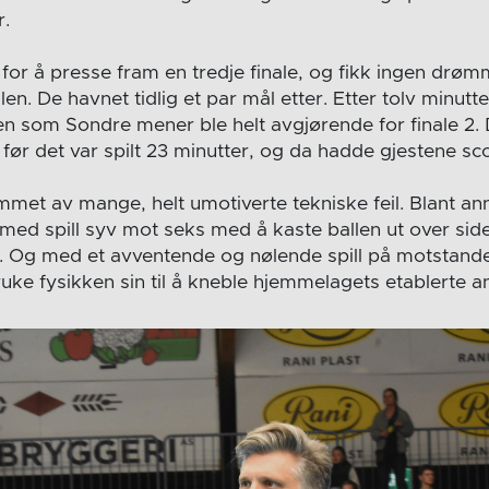
r.
for å presse fram en tredje finale, og fikk ingen drø
alen. De havnet tidlig et par mål etter. Etter tolv minutt
n som Sondre mener ble helt avgjørende for finale 2.
ør det var spilt 23 minutter, og da hadde gjestene sco
mmet av mange, helt umotiverte tekniske feil. Blant an
 med spill syv mot seks med å kaste ballen ut over sidel
 Og med et avventende og nølende spill på motstander
bruke fysikken sin til å kneble hjemmelagets etablerte a