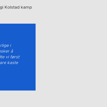
å gi Kolstad kamp
lige i
nsker å
te vi først
are kaste