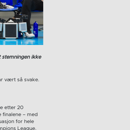
t stemningen ikke
har vært så svake.
e etter 20
se finalene – med
uasjon for hele
hampions League,