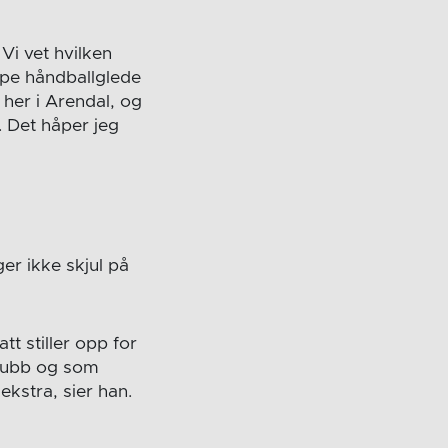
Vi vet hvilken
ape håndballglede
t her i Arendal, og
 Det håper jeg
ger ikke skjul på
att stiller opp for
klubb og som
ekstra, sier han.