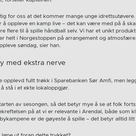
t, forteller kapteinen.
ktig for oss at det kommer mange unge idrettsutøvere. 
ar å oppleve en kamp live – det kan være med på å sk
e flere til å spille håndball selv. Vi har et unikt produk
rer helt i Norgestoppen på arrangement og atmosfære.
pleve søndag, sier han.
y med ekstra nerve
ere opplevd fullt trøkk i Sparebanken Sør Amfi, men leg
t å stå i et ekte lokaloppgjør.
 i starten av sesongen, så det betyr mye å se at folk forts
bekreftelsen på at vi er relevante i Arendal, både som 
rbykampene er de gøyeste å spille – det betyr alltid litt 
 løpe ut foran dette trykket?