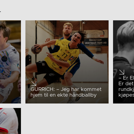
r
– Er E
Er det
GURRICH: – Jeg har kommet
rundk
hjem til en ekte håndballby
kjøpe