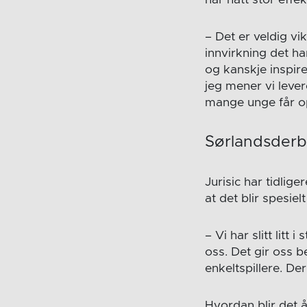
har hatt stor effek
– Det er veldig vi
innvirkning det h
og kanskje inspirer
jeg mener vi leve
mange unge får op
Sørlandsderb
Jurisic har tidlig
at det blir spesiel
– Vi har slitt litt
oss. Det gir oss 
enkeltspillere. De
Hvordan blir det å