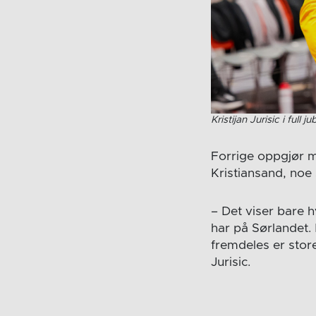
Kristijan Jurisic i ful
Forrige oppgjør mo
Kristiansand, noe
– Det viser bare 
har på Sørlandet. 
fremdeles er stor
Jurisic.