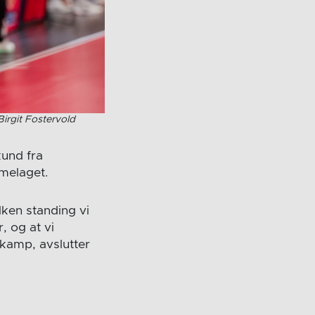
Birgit Fostervold
kund fra
melaget.
lken standing vi
, og at vi
 kamp, avslutter