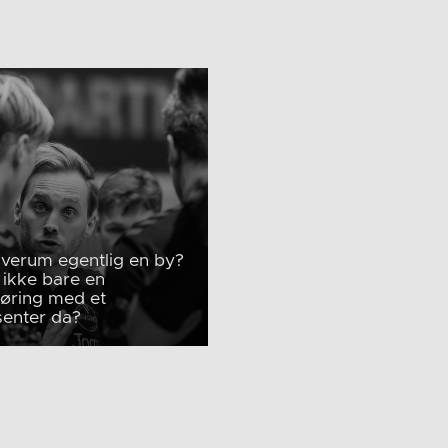
lverum egentlig en by?
 ikke bare en
jøring med et
senter da?