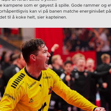
isse kampene som er gøyest å spille. Gode rammer og e
 Forhåpentligvis kan vi på banen matche energinivået på
 det til å koke helt, sier kapteinen.