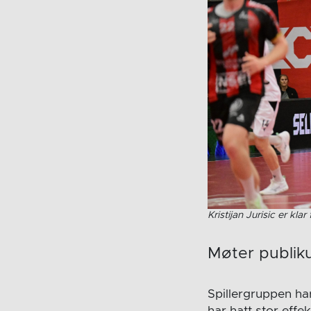
Kristijan Jurisic er k
Møter publik
Spillergruppen ha