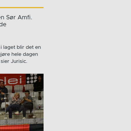
en Sør Amfi.
nde
 laget blir det en
gjøre hele dagen
ier Jurisic.