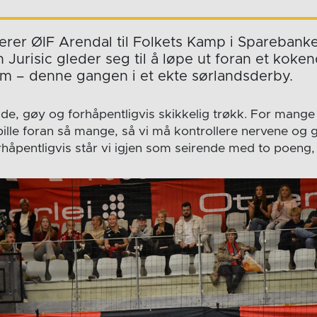
terer ØIF Arendal til Folkets Kamp i Sparebank
n Jurisic gleder seg til å løpe ut foran et koke
 – denne gangen i et ekte sørlandsderby.
de, gøy og forhåpentligvis skikkelig trøkk. For mange i
pille foran så mange, så vi må kontrollere nervene og 
Forhåpentligvis står vi igjen som seirende med to poeng, s