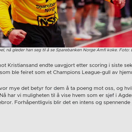
l jubel, nå gleder han seg til å se Sparebanken Norge Amfi koke. Foto: 
t Kristiansand endte uavgjort etter scoring i siste se
 som ble feiret som et Champions League-gull av hjem
hvor mye det betyr for dem å ta poeng mot oss, og hvi
Nå har vi muligheten til å vise hvem som er sjef i Agder
ebror. Forhåpentligvis blir det en intens og spennende