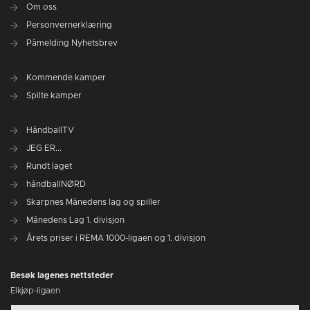
Om oss
Personvernerklæring
Påmelding Nyhetsbrev
Kommende kamper
Spilte kamper
HåndballTV
JEG ER...
Rundt laget
håndballNØRD
Skarpnes Månedens lag og spiller
Månedens Lag 1. divisjon
Årets priser i REMA 1000-ligaen og 1. divisjon
Besøk lagenes nettsteder
Elkjøp-ligaen