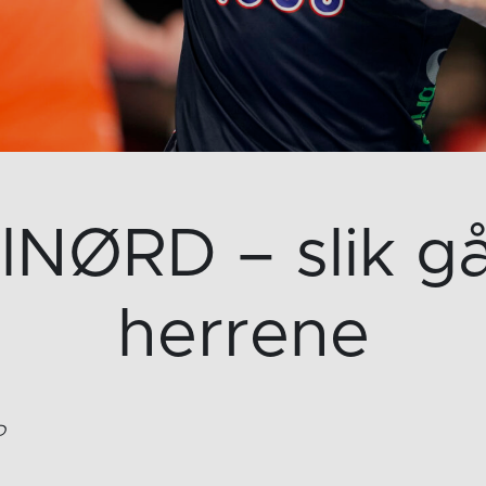
lNØRD – slik gå
herrene
D