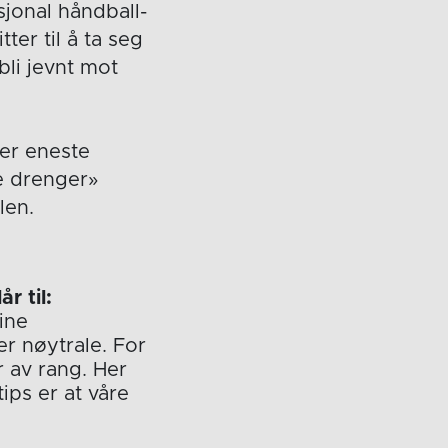
sjonal håndball-
ter til å ta seg
bli jevnt mot
 er eneste
e drenger»
len.
r til:
mine
r nøytrale. For
r av rang. Her
ips er at våre