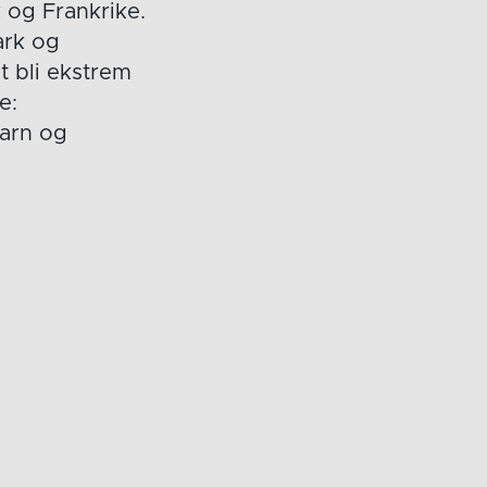
 og Frankrike.
ark og
t bli ekstrem
e:
garn og