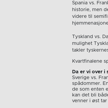
Spania vs. Fran
historie, men d
videre til semi
hjemmenasjone
Tyskland vs. Da
mulighet Tyskl
takler tyskernes
Kvartfinalene sp
Da er vi over i 
Sverige vs. Fra
spådommer. En k
de som enten er
kan det bli båd
venner i øst tar 