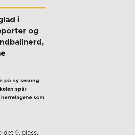
lad i
pporter og
åndballnerd,
ne
en på ny sesong
kkelen spår
 herrelagene som
 det 9. plass,