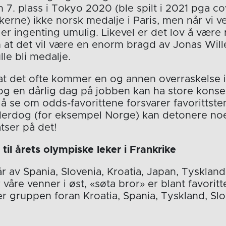
 7. plass i Tokyo 2020 (ble spilt i 2021 pga cov
erne) ikke norsk medalje i Paris, men når vi ve
er ingenting umulig. Likevel er det lov å være r
m at det vil være en enorm bragd av Jonas Wil
le bli medalje.
 at det ofte kommer en og annen overraskelse i
og en dårlig dag på jobben kan ha store konse
å se om odds-favorittene forsvarer favorittstem
derdog (for eksempel Norge) kan detonere noe
tser på det!
 til årets olympiske leker i Frankrike
r av Spania, Slovenia, Kroatia, Japan, Tysklan
våre venner i øst, «søta bror» er blant favoritte
er gruppen foran Kroatia, Spania, Tyskland, Sl