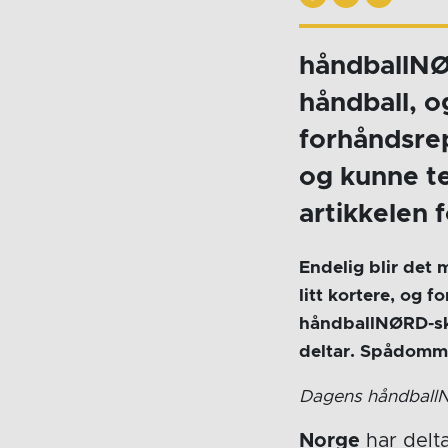
håndballNØR
håndball, o
forhåndsrep
og kunne te
artikkelen 
Endelig blir det
litt kortere, og 
håndballNØRD-skr
deltar. Spådomm
Dagens håndballN
Norge
har delt