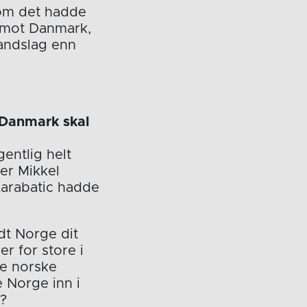
 om det hadde
e mot Danmark,
landslag enn
 Danmark skal
gentlig helt
er Mikkel
Karabatic hadde
ndt Norge dit
r for store i
de norske
 Norge inn i
e?