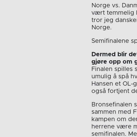
Norge vs. Danma
vært temmelig k
tror jeg danske
Norge.
Semifinalene spi
Dermed blir de
gjøre opp om g
Finalen spilles
umulig å spå h
Hansen et OL-gu
også fortjent de
Bronsefinalen sp
sammen med Fra
kampen om den s
herrene være m
semifinalen. M