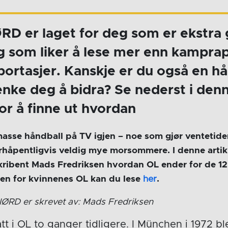
D er laget for deg som er ekstra g
g som liker å lese mer enn kampra
ortasjer. Kanskje er du også en h
nke deg å bidra? Se nederst i den
for å finne ut hvordan
 masse håndball på TV igjen – noe som gjør ventetid
forhåpentligvis veldig mye morsommere. I denne arti
ibent Mads Fredriksen hvordan OL ender for de 12
en for kvinnenes OL kan du lese
her
.
ØRD er skrevet av: Mads Fredriksen
att i OL to ganger tidligere. I München i 1972 ble