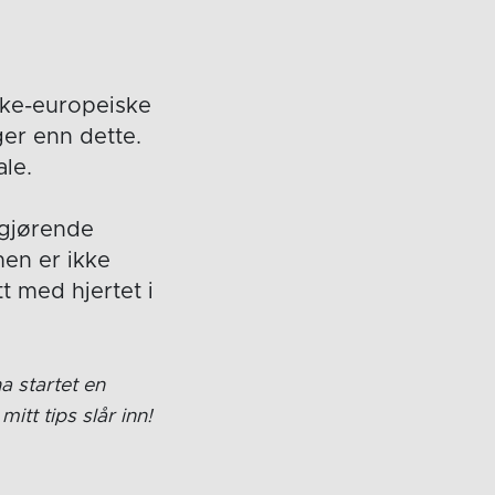
ikke-europeiske
ger enn dette.
ale.
vgjørende
en er ikke
tt med hjertet i
ha startet en
itt tips slår inn!