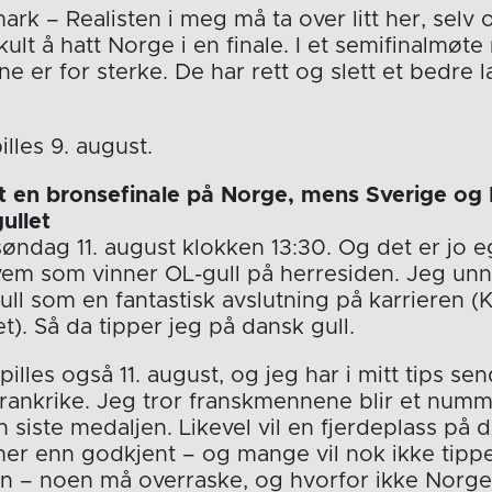
rk – Realisten i meg må ta over litt her, selv
ult å hatt Norge i en finale. I et semifinalmøt
ne er for sterke. De har rett og slett et bedre 
lles 9. august.
t en bronsefinale på Norge, mens Sverige og
ullet
 søndag 11. august klokken 13:30. Og det er jo e
vem som vinner OL-gull på herresiden. Jeg unn
ll som en fantastisk avslutning på karrieren (
t). Så da tipper jeg på dansk gull.
illes også 11. august, og jeg har i mitt tips se
nkrike. Jeg tror franskmennene blir et numme
iste medaljen. Likevel vil en fjerdeplass på 
er enn godkjent – og mange vil nok ikke tippe
en – noen må overraske, og hvorfor ikke Norg