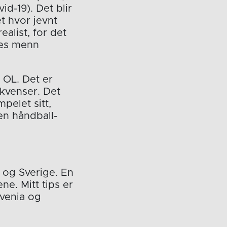
id-19). Det blir
t hvor jevnt
ealist, for det
les menn
 OL. Det er
kvenser. Det
pelet sitt,
n håndball-
d og Sverige. En
ne. Mitt tips er
ovenia og