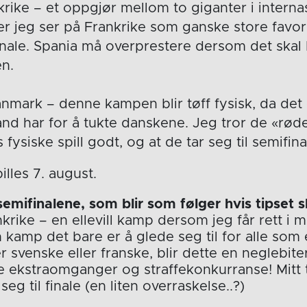
krike – et oppgjør mellom to giganter i interna
er jeg ser på Frankrike som ganske store favorit
finale. Spania må overprestere dersom det skal 
n.
nmark – denne kampen blir tøff fysisk, da det
and har for å tukte danskene. Jeg tror de «rød
 fysiske spill godt, og at de tar seg til semifina
illes 7. august.
semifinalene, som blir som følger hvis tipset slå
nkrike – en ellevill kamp dersom jeg får rett i 
amp det bare er å glede seg til for alle som e
 svenske eller franske, blir dette en neglebite
e ekstraomganger og straffekonkurranse! Mitt t
seg til finale (en liten overraskelse..?)