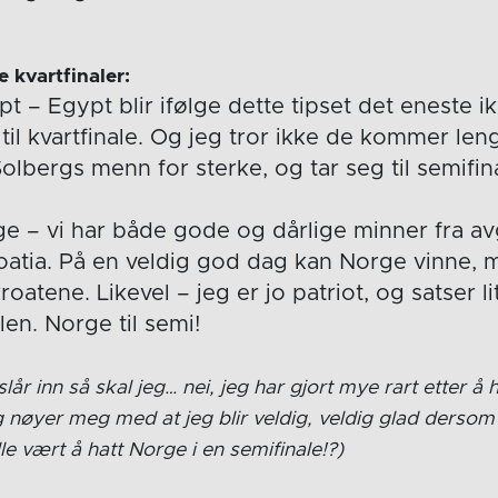
e kvartfinaler:
pt – Egypt blir ifølge dette tipset det eneste 
til kvartfinale. Og jeg tror ikke de kommer len
Solbergs menn for sterke, og tar seg til semifin
ge – vi har både gode og dårlige minner fra a
atia. På en veldig god dag kan Norge vinne, m
roatene. Likevel – jeg er jo patriot, og satser li
len. Norge til semi!
slår inn så skal jeg… nei, jeg har gjort mye rart etter å 
eg nøyer meg med at jeg blir veldig, veldig glad dersom m
lle vært å hatt Norge i en semifinale!?)