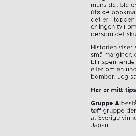
mens det ble en
(ifølge bookmak
det er i toppen 
er ingen tvil o
dersom det skul
Historien viser
små marginer, 
blir spennende 
eller om en un
bomber. Jeg sa
Her er mitt tips
Gruppe A
bestå
tøff gruppe der 
at Sverige vinn
Japan.