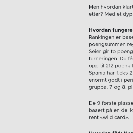
Men hvordan klarte
etter? Med et dypd
Hvordan fungere
Rankingen er baser
poengsummen regne
Seier gir to poen
turneringen. Du få
opp til 212 poeng 
Spania har f.eks 2
enormt godt i per
gruppa. 7 og 8. pl
De 9 første plass
basert på en del 
rent «wild card».