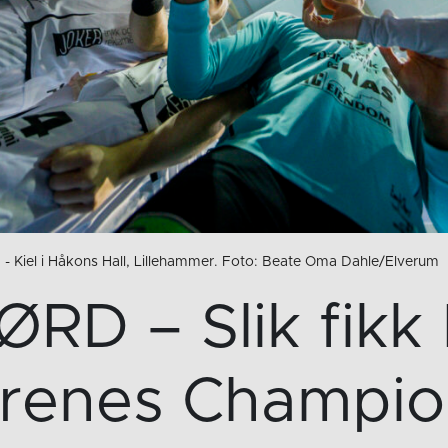
 Kiel i Håkons Hall, Lillehammer. Foto: Beate Oma Dahle/Elverum
RD – Slik fikk
errenes Champi