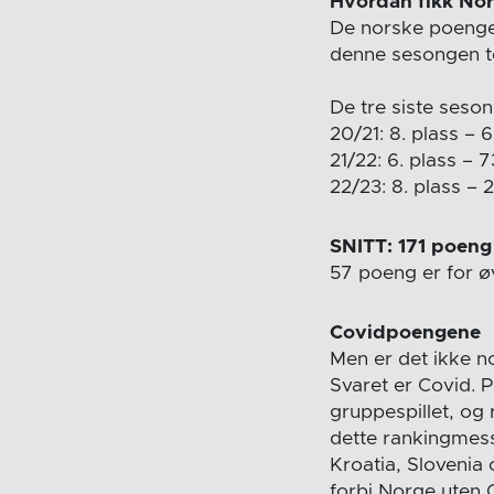
Hvordan fikk Nor
De norske poengen
denne sesongen tel
De tre siste seso
20/21: 8. plass –
21/22: 6. plass –
22/23: 8. plass –
SNITT: 171 poeng 
57 poeng er for øv
Covidpoengene
Men er det ikke n
Svaret er Covid. P
gruppespillet, og 
dette rankingmess
Kroatia, Slovenia
forbi Norge uten 