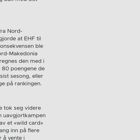
fra Nord-
jorde at EHF til
 Konsekvensen ble
 Nord-Makedonia
l regnes den med i
de 80 poengene de
ist sesong, eller
ge på rankingen.
e tok seg videre
ten uavgjortkampen
v et «wild card»
ang inn på flere
 å vente i