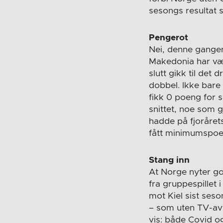
sesongs resultat 
Pengerot
Nei, denne gangen
Makedonia har vær
slutt gikk til det
dobbel. Ikke bare
fikk 0 poeng for s
snittet, noe som 
hadde på fjoråret
fått minimumspoen
Stang inn
At Norge nyter go
fra gruppespillet 
mot Kiel sist ses
– som uten TV-avt
vis: både Covid o