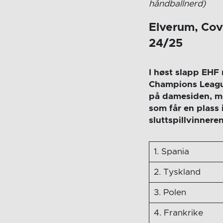
håndballnerd)
Elverum, Covi
24/25
I høst slapp EHF 
Champions League
på damesiden, me
som får en plass 
sluttspillvinner
1. Spania
2. Tyskland
3. Polen
4. Frankrike