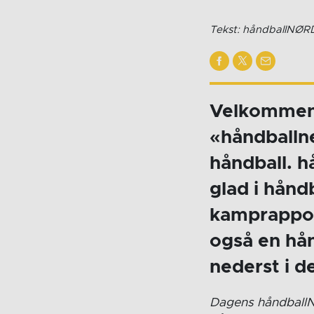
Tekst: håndballNØR
Velkommen t
«håndballn
håndball. h
glad i hånd
kamprappor
også en hån
nederst i d
Dagens håndballNØ