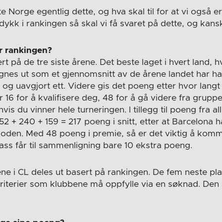
 Norge egentlig dette, og hva skal til for at vi også e
ykk i rankingen så skal vi få svaret på dette, og kans
r rankingen?
t på de tre siste årene. Det beste laget i hvert land, hv
s ut som et gjennomsnitt av de årene landet har hatt
g og uavgjort ett. Videre gis det poeng etter hvor lan
r 16 for å kvalifisere deg, 48 for å gå videre fra gruppe
hvis du vinner hele turneringen. I tillegg til poeng fra 
52 + 240 + 159 = 217 poeng i snitt, etter at Barcelona h
ioden. Med 48 poeng i premie, så er det viktig å komm
ass får til sammenligning bare 10 ekstra poeng.
ene i CL deles ut basert på rankingen. De fem neste pl
kriterier som klubbene må oppfylle via en søknad. Den s