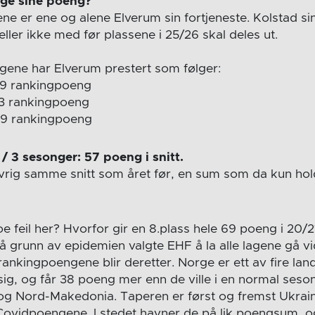
ge sine poeng?
e er ene og alene Elverum sin fortjeneste. Kolstad si
ler ikke med før plassene i 25/26 skal deles ut.
ngene har Elverum prestert som følger:
 69 rankingpoeng
 73 rankingpoeng
 29 rankingpoeng
/ 3 sesonger: 57 poeng i snitt.
rig samme snitt som året før, en sum som da kun holdt 
oe feil her? Hvorfor gir en 8.plass hele 69 poeng i 20
å grunn av epidemien valgte EHF å la alle lagene gå vi
rankingpoengene blir deretter. Norge er ett av fire lan
ig, og får 38 poeng mer enn de ville i en normal seso
 og Nord-Makedonia. Taperen er først og fremst Ukrain
Covidpoengene. I stedet havner de på lik poengsum, o