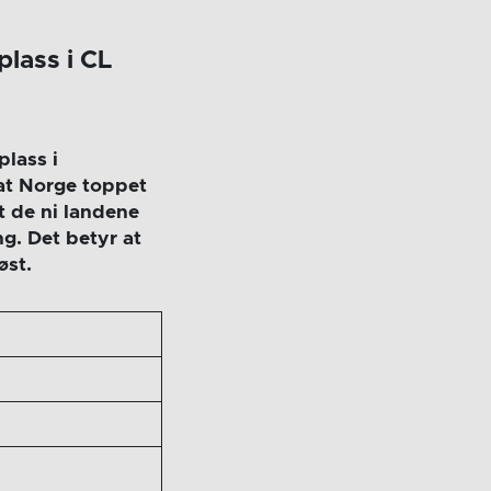
plass i CL
plass i
at Norge toppet
t de ni landene
g. Det betyr at
øst.