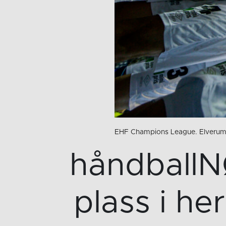
EHF Champions League. Elverum -
håndballNØ
plass i h