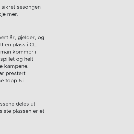
r sikret sesongen
kje mer.
ert år, gjelder, og
 en plass i CL.
gt man kommer i
spillet og helt
alle kampene.
ar prestert
e topp 6 i
assene deles ut
iste plassen er et