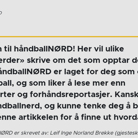
D
il håndballNØRD! Her vil ulike
erder» skrive om det som opptar 
åndballNØRD er laget for deg som 
ball, og som liker å lese mer enn
ter og forhåndsreportasjer. Kansk
dballnerd, og kunne tenke deg å b
enne artikkelen for å finne ut hvor
RD er skrevet av: Leif Inge Norland Brekke (gjesteskr