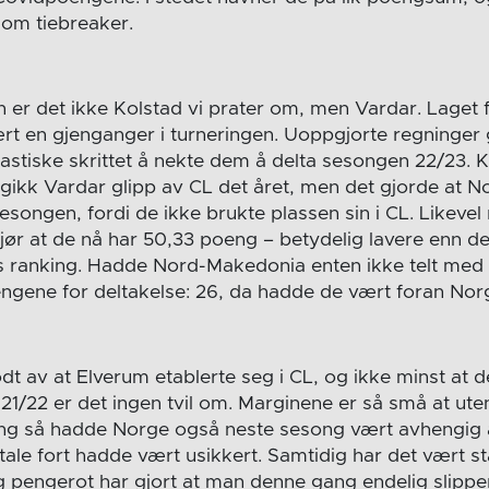
som tiebreaker.
 er det ikke Kolstad vi prater om, men Vardar. Laget 
t en gjenganger i turneringen. Uoppgjorte regninger g
 drastiske skrittet å nekte dem å delta sesongen 22/23.
 gikk Vardar glipp av CL det året, men det gjorde at
esongen, fordi de ikke brukte plassen sin i CL. Likeve
gjør at de nå har 50,33 poeng – betydelig lavere enn 
s ranking. Hadde Nord-Makedonia enten ikke telt med s
gene for deltakelse: 26, da hadde de vært foran Nor
dt av at Elverum etablerte seg i CL, og ikke minst at d
i 21/22 er det ingen tvil om. Marginene er så små at u
ong så hadde Norge også neste sesong vært avhengig a
ale fort hadde vært usikkert. Samtidig har det vært st
g pengerot har gjort at man denne gang endelig slipper