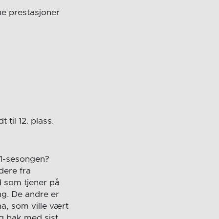
ne prestasjoner
til 12. plass.
/21-sesongen?
dere fra
d som tjener på
ng. De andre er
a, som ville vært
g bak med sist