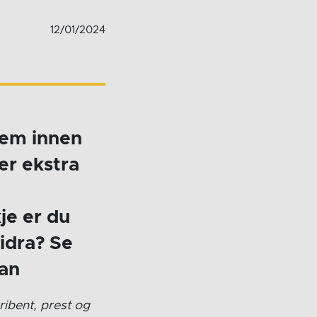
12/01/2024
dem innen
er ekstra
je er du
idra? Se
dan
ibent, prest og