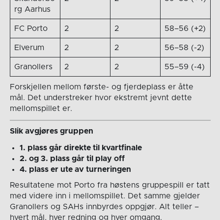
rg Aarhus
FC Porto
2
2
58–56 (+2)
Elverum
2
2
56–58 (-2)
Granollers
2
2
55–59 (-4)
Forskjellen mellom første- og fjerdeplass er åtte
mål. Det understreker hvor ekstremt jevnt dette
mellomspillet er.
Slik avgjøres gruppen
1. plass går direkte til kvartfinale
2. og 3. plass går til play off
4. plass er ute av turneringen
Resultatene mot Porto fra høstens gruppespill er tatt
med videre inn i mellomspillet. Det samme gjelder
Granollers og SAHs innbyrdes oppgjør. Alt teller –
hvert mål, hver redning og hver omgang.