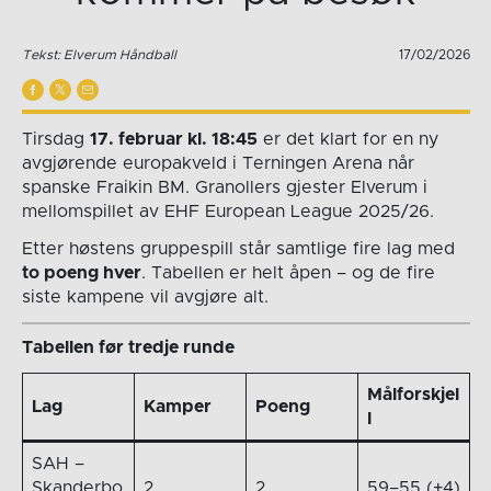
Tekst: Elverum Håndball
17/02/2026
Tirsdag
17. februar kl. 18:45
er det klart for en ny
avgjørende europakveld i Terningen Arena når
spanske Fraikin BM. Granollers gjester Elverum i
mellomspillet av EHF European League 2025/26.
Etter høstens gruppespill står samtlige fire lag med
to poeng hver
. Tabellen er helt åpen – og de fire
siste kampene vil avgjøre alt.
Tabellen før tredje runde
Målforskjel
Lag
Kamper
Poeng
l
SAH –
Skanderbo
2
2
59–55 (+4)