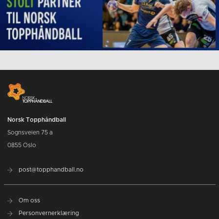
Norsk Topphåndball
Sognsveien 75 a
0855 Oslo
post@topphandball.no
Om oss
Personvernerklæring