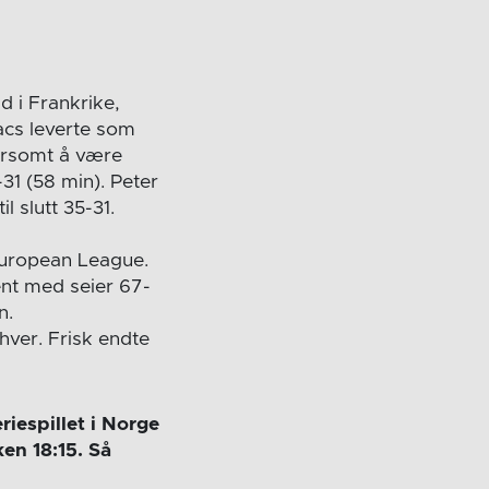
d i Frankrike,
acs leverte som
orsomt å være
31 (58 min). Peter
l slutt 35-31.
European League.
ent med seier 67-
n.
ver. Frisk endte
iespillet i Norge
en 18:15. Så