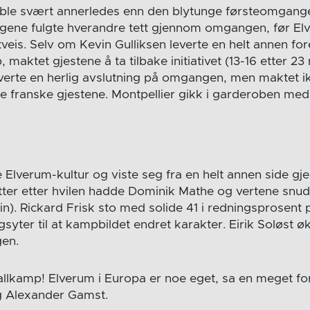
le svært annerledes enn den blytunge førsteomgange
Lagene fulgte hverandre tett gjennom omgangen, før El
veis. Selv om Kevin Gulliksen leverte en helt annen fore
 maktet gjestene å ta tilbake initiativet (13-16 etter 23
verte en herlig avslutning på omgangen, men maktet 
e franske gjestene. Montpellier gikk i garderoben med 
e Elverum-kultur og viste seg fra en helt annen side g
ter etter hvilen hadde Dominik Mathe og vertene snud
in). Rickard Frisk sto med solide 41 i redningsprosent
gsyter til at kampbildet endret karakter. Eirik Soløst øk
gen.
allkamp! Elverum i Europa er noe eget, sa en meget f
 Alexander Gamst.