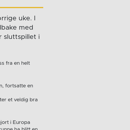
rrige uke. I
ilbake med
sluttspillet i
ss fra en helt
, fortsatte en
er et veldig bra
jort i Europa
unne ha blitt en