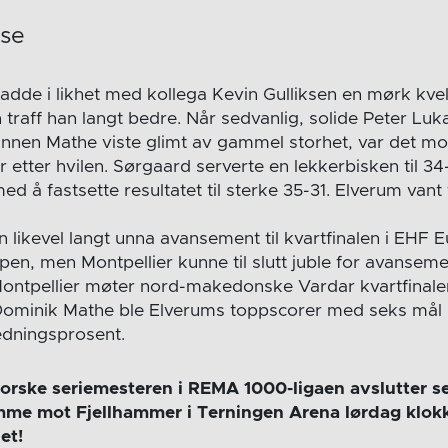
lse
dde i likhet med kollega Kevin Gulliksen en mørk kvel
 traff han langt bedre. Når sedvanlig, solide Peter Luk
nnen Mathe viste glimt av gammel storhet, var det m
etter hvilen. Sørgaard serverte en lekkerbisken til 34-
d å fastsette resultatet til sterke 35-31. Elverum vant ti
likevel langt unna avansement til kvartfinalen i EHF 
en, men Montpellier kunne til slutt juble for avansem
ontpellier møter nord-makedonske Vardar kvartfinale
ominik Mathe ble Elverums toppscorer med seks mål h
edningsprosent.
orske seriemesteren i REMA 1000-ligaen avslutter ser
mme mot Fjellhammer i Terningen Arena lørdag klokk
et!