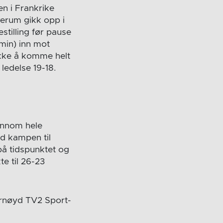
n i Frankrike
verum gikk opp i
stilling før pause
 min) inn mot
ikke å komme helt
ledelse 19-18.
jennom hele
d kampen til
 på tidspunktet og
te til 26-23
ornøyd TV2 Sport-