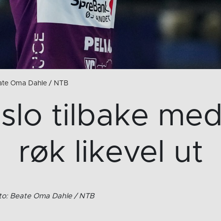
eate Oma Dahle / NTB
slo tilbake me
røk likevel ut
oto: Beate Oma Dahle / NTB