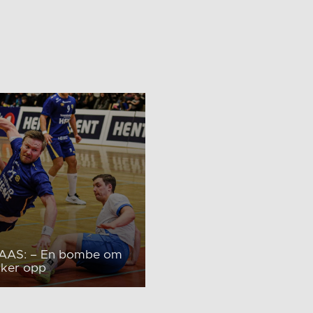
AS: – En bombe om
kker opp