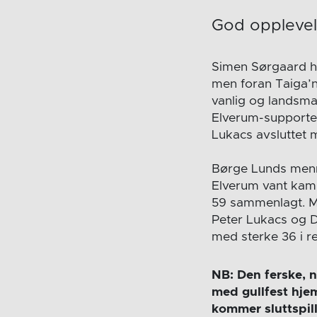
God oppleve
Simen Sørgaard ha
men foran Taiga’n
vanlig og landsma
Elverum-supporter 
Lukacs avsluttet me
Børge Lunds menn 
Elverum vant kamp
59 sammenlagt. M
Peter Lukacs og D
med sterke 36 i r
NB: Den ferske, n
med gullfest hje
kommer sluttspill