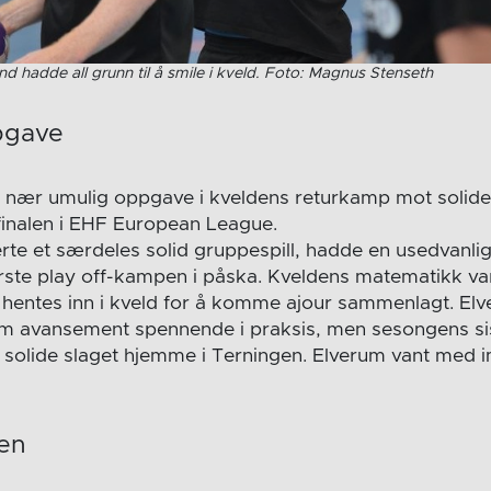
d hadde all grunn til å smile i kveld. Foto: Magnus Stenseth
pgave
nær umulig oppgave i kveldens returkamp mot solide M
artfinalen i EHF European League.
rte et særdeles solid gruppespill, hadde en usedvanlig 
ørste play off-kampen i påska. Kveldens matematikk var
 hentes inn i kveld for å komme ajour sammenlagt. El
m avansement spennende i praksis, men sesongens sis
 solide slaget hjemme i Terningen. Elverum vant med
pen