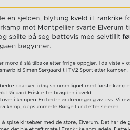
 en sjelden, blytung kveld i Frankrike fo
urkamp mot Montpellier svarte Elverum t
g spilte på seg bøttevis med selvtillit før 
igaen begynner.
er moro å slå tilbake etter frrige oppgjør. I da viste v o
 smørblid Simen Sørgaard til TV2 Sport etter kampen.
 bedre bakover i dag sammenlignet med første kampen
kt Rickard Frisk etter bragden i kveld.
 utover i kampen. En bedre andreomgang av oss. Vi møt
 bra kamp, oppsummerte Børge Lund etter seieren.
 å spise kirsebær med de store, Elverum. Det har de g
en det ble et tøft møte i Frankrike som ødela. Dette k