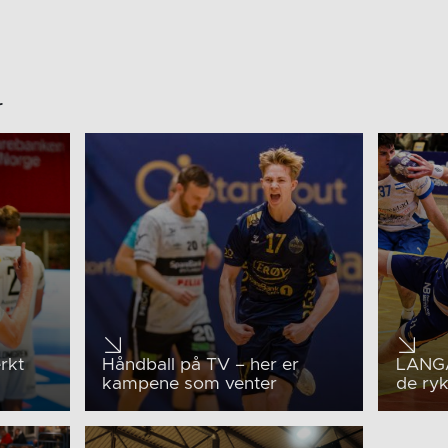
r
rkt
Håndball på TV – her er
LANGA
kampene som venter
de ry