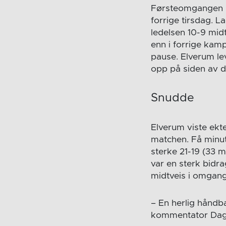
Førsteomgangen b
forrige tirsdag. 
ledelsen 10-9 midt
enn i forrige kamp,
pause. Elverum le
opp på siden av d
Snudde
Elverum viste ekt
matchen. Få minut
sterke 21-19 (33 m
var en sterk bidra
midtveis i omgan
– En herlig håndb
kommentator Dag