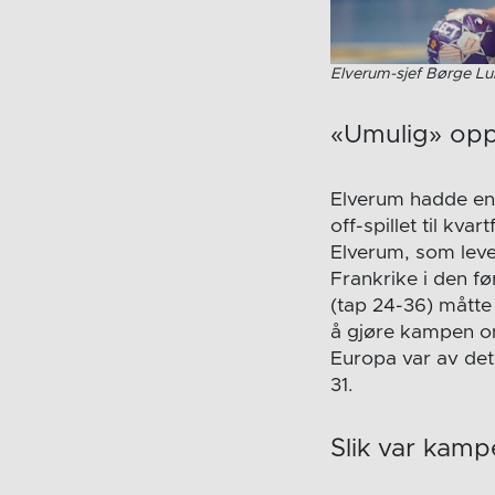
Elverum-sjef Børge Lun
«Umulig» op
Elverum hadde en 
off-spillet til kv
Elverum, som leve
Frankrike i den f
(tap 24-36) måtte
å gjøre kampen o
Europa var av det
31.
Slik var kam