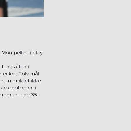
ontpellier i play
tung aften i
 enkel: Tolv mål
verum maktet ikke
te opptreden i
 imponerende 35-