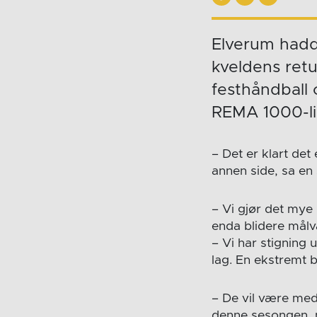
Elverum hadde
kveldens ret
festhåndball o
REMA 1000-l
– Det er klart det 
annen side, sa en
– Vi gjør det mye
enda blidere målva
– Vi har stigning
lag. En ekstremt
– De vil være med
denne sesongen, m