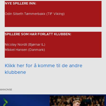
NYE SPILLERE INN:
Odin Silseth Tømmerbakk (TIF Viking)
SPILLERE SOM HAR FORLATT KLUBBEN:
Nicolay Nordli (Bjørnar IL)
Mikkel Hansen (Danmark)
Klikk her for å komme til de andre
klubbene