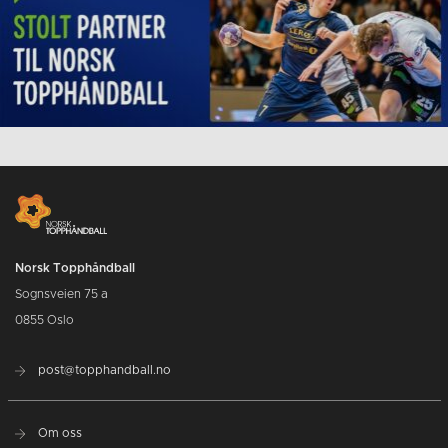
Norsk Topphåndball
Sognsveien 75 a
0855 Oslo
post@topphandball.no
Om oss