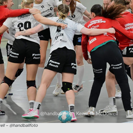
ll – @handballfoto