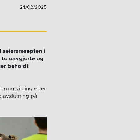
24/02/2025
l seiersresepten i
, to uavgjorte og
ger beholdt
ormutvikling etter
k avslutning på