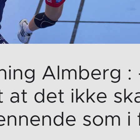
ing Almberg : 
 at det ikke skal
ennende som i f