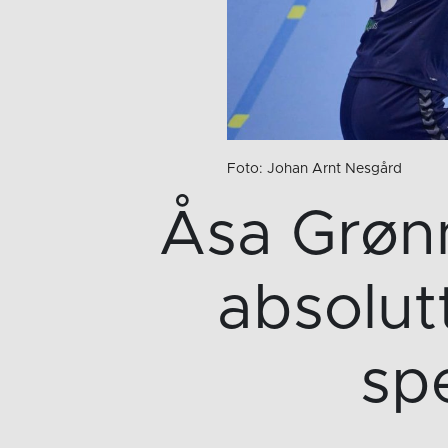
Foto: Johan Arnt Nesgård
Åsa Grønn
absolutt
sp