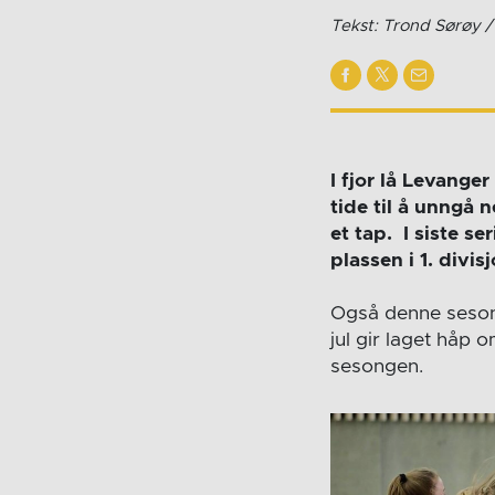
Tekst: Trond Sørøy 
I fjor lå Levange
tide til å unngå 
et tap. I siste s
plassen i 1. divi
Også denne sesong
jul gir laget håp
sesongen.