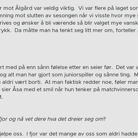
or mot Ålgård var veldig viktig. Vi var flere på laget s
emning mot slutten av sesongen når vi visste hvor mye 
ives og ønsker å bli værende så blir valget mye vans
drykk. Da måtte man ha tenkt seg litt mer om, fortelle
rt med på enn sånn følelse etter en seier før. Det var a
g alt man har gjort som juniorspiller og sånne ting. 
 aldri vært borti. At man faktisk redder noe, føler ma
y! sier Åsa med et smil når hun tenker på matchvinners
t.
fjor og nå vet dere hva det dreier seg om
?
 hjelpe oss. I fjor var det mange av oss som aldri hadde