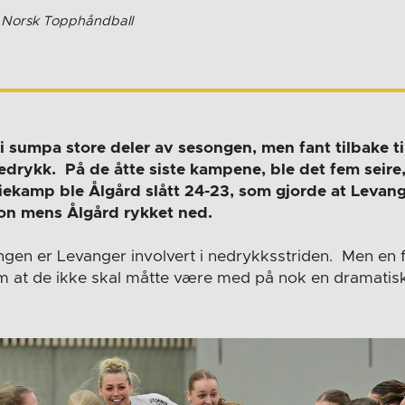
/ Norsk Topphåndball
r i sumpa store deler av sesongen, men fant tilbake ti
nedrykk. På de åtte siste kampene, ble det fem seire
eriekamp ble Ålgård slått 24-23, som gjorde at Levan
sjon mens Ålgård rykket ned.
en er Levanger involvert i nedrykksstriden. Men en f
 om at de ikke skal måtte være med på nok en dramatis