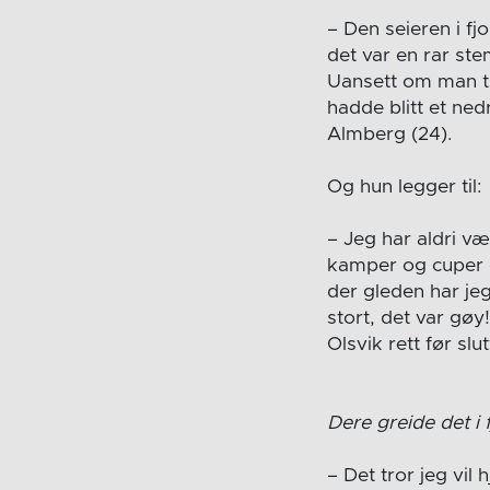
– Den seieren i fj
det var en rar st
Uansett om man tr
hadde blitt et ne
Almberg (24).
Og hun legger til:
– Jeg har aldri væ
kamper og cuper o
der gleden har jeg
stort, det var gø
Olsvik rett før slut
Dere greide det i 
– Det tror jeg vil