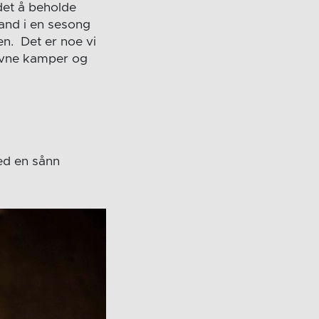
det å beholde
land i en sesong
en. Det er noe vi
jevne kamper og
med en sånn