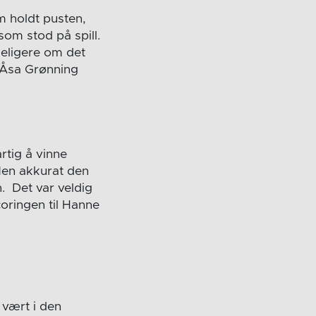
om holdt pusten,
som stod på spill.
keligere om det
r Åsa Grønning
rtig å vinne
Men akkurat den
n. Det var veldig
coringen til Hanne
 vært i den