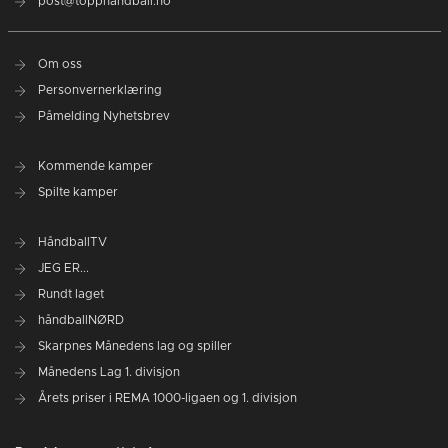
post@topphandball.no
Om oss
Personvernerklæring
Påmelding Nyhetsbrev
Kommende kamper
Spilte kamper
HåndballTV
JEG ER...
Rundt laget
håndballNØRD
Skarpnes Månedens lag og spiller
Månedens Lag 1. divisjon
Årets priser i REMA 1000-ligaen og 1. divisjon