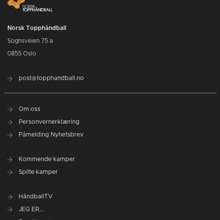
Norsk Topphåndball
Sognsveien 75 a
0855 Oslo
post@topphandball.no
Om oss
Personvernerklæring
Påmelding Nyhetsbrev
Kommende kamper
Spilte kamper
HåndballTV
JEG ER...