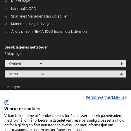
Rundt laget
håndballNØRD
Skarpnes Månedens lag og spiller
Månedens Lag 1. divisjon
Årets priser i REMA 1000-ligaen og 1. divisjon
Besøk lagenes nettsteder
Elkjøp-ligaen
1. divisjon
Personvernerklæring
Vi bruker cookies
Vi kan kan komme til å bruke cookies for å analysere besøk på nettsiden,
med formål om å forbedre nettstedet vårt, vise personlig tilpasset innhold
Tabeller
og for å gi deg en flott nettstedopplevelse. For mer informasjon om
informasjonskapslene vi bruker, åpne innstillingene.