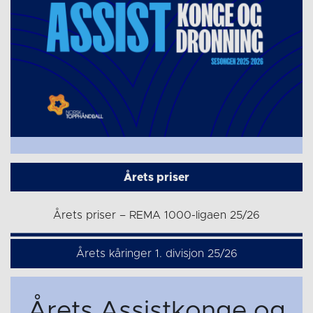
Årets priser
Årets priser – REMA 1000-ligaen 25/26
Årets kåringer 1. divisjon 25/26
Årets Assistkonge og