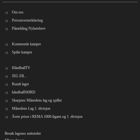
Om oss
Personvernerklæring
Påmelding Nyhetsbrev
Kommende kamper
Spilte kamper
HåndballTV
JEG ER...
Rundt laget
håndballNØRD
Skarpnes Månedens lag og spiller
Månedens Lag 1. divisjon
Årets priser i REMA 1000-ligaen og 1. divisjon
Besøk lagenes nettsteder